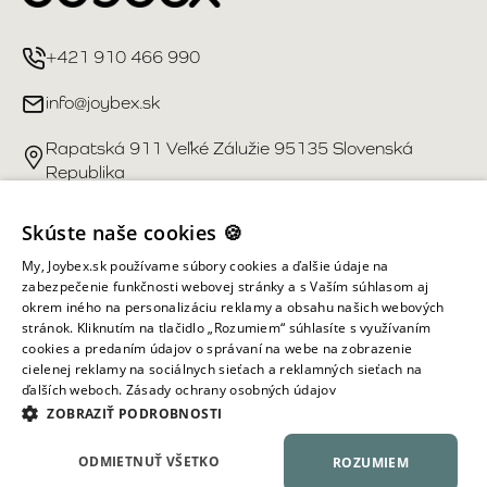
+421 910 466 990
info@joybex.sk
Rapatská 911 Veľké Zálužie 95135 Slovenská
Republika
Užitočné odkazy
Skúste naše cookies 🍪
My, Joybex.sk používame súbory cookies a ďalšie údaje na
Účet
zabezpečenie funkčnosti webovej stránky a s Vaším súhlasom aj
okrem iného na personalizáciu reklamy a obsahu našich webových
stránok. Kliknutím na tlačidlo „Rozumiem“ súhlasíte s využívaním
Informácie obchodu
cookies a predaním údajov o správaní na webe na zobrazenie
cielenej reklamy na sociálnych sieťach a reklamných sieťach na
ďalších weboch.
Zásady ochrany osobných údajov
Všetky práva vyhradené ©
2026
Joybex.sk
ZOBRAZIŤ PODROBNOSTI
ODMIETNUŤ VŠETKO
ROZUMIEM