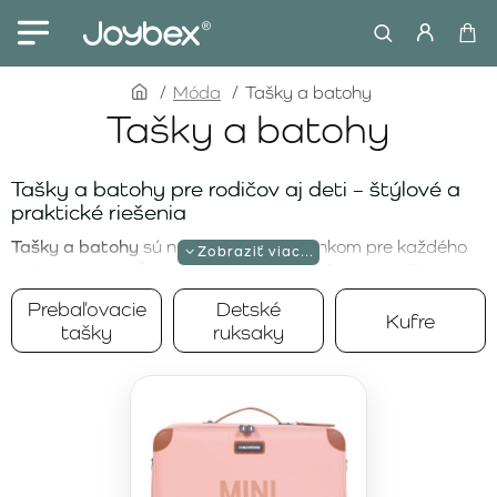
home
Móda
Tašky a batohy
Tašky a batohy
Tašky a batohy pre rodičov aj deti – štýlové a
praktické riešenia
Tašky a batohy
sú nevyhnutným doplnkom pre každého
rodiča aj dieťa. Či už potrebujete
prebaľovacie tašky
na
organizované uskladnenie detských potrieb,
detské
Prebaľovacie
Detské
Kufre
ruksaky
na výlety do škôlky alebo
cestovné kufre
na
tašky
ruksaky
dovolenky, správny výber vám uľahčí každodenný život.
Kvalitné materiály, premyslený dizajn a dostatok úložného
priestoru sú kľúčové vlastnosti, ktoré oceníte pri každom
použití.
Prebaľovacie tašky pre rodičov na každú
príležitosť