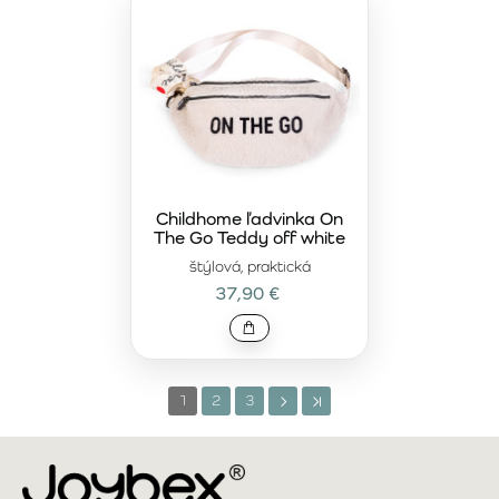
Childhome ľadvinka On
The Go Teddy off white
štýlová, praktická
37,90 €
1
2
3