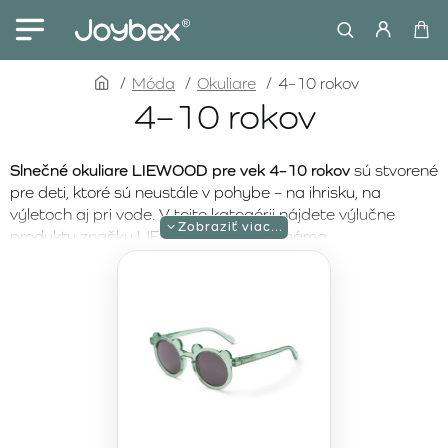
home
Móda
Okuliare
4–10 rokov
4–10 rokov
Slnečné okuliare LIEWOOD pre vek 4–10 rokov
sú stvorené
pre deti, ktoré sú neustále v pohybe – na ihrisku, na
výletoch aj pri vode. V tejto kategórii nájdete výlučne
produkty značky LIEWOOD, ktorá je známa
škandinávskym minimalizmom a dôrazom na detail. Pre
rodičov, ktorí nechcú robiť kompromisy, je kľúčové, aby
okuliare nielen vyzerali skvelo, ale najmä poskytovali
spoľahlivú UV400 ochranu
pred UVA aj UVB žiarením.
Staršie deti potrebujú okuliare, ktoré zvládnu tempo ich
dní. Preto LIEWOOD prináša
odolné a zároveň pružné
rámy
, ktoré sedia pohodlne aj pri dlhšom nosení a zvládnu
bežné detské zaobchádzanie. Kvalitné šošovky pomáhajú
chrániť zrak počas ostrého slnka, na horách aj pri vode, a