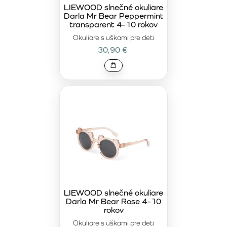
vďaka ľahkej konštrukcii okuliare netlačia. Výsledkom je
LIEWOOD slnečné okuliare
Darla Mr Bear Peppermint
doplnok, ktorý dieťa rado nosí – a vy máte istotu, že je
transparent 4–10 rokov
chránené.
Okuliare s uškami pre deti
Ak hľadáte kombináciu
prémiovej kvality, funkčnosti a
30,90 €
nadčasového dizajnu
, kategória 4–10 rokov je presne pre
vás. LIEWOOD je prémiová značka s prémiovou cenou, no
zároveň prináša bezstarostnosť – viete, že kupujete
overený produkt, ktorý vydrží a bude spoľahlivo slúžiť.
Ideálna voľba pre mamičky, ktoré vyberajú podľa kvality a
chcú pre svoje dieťa to najlepšie.
LIEWOOD slnečné okuliare
Darla Mr Bear Rose 4–10
rokov
Okuliare s uškami pre deti