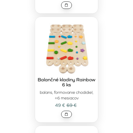
Balančné pomôcky, ako sú kladiny, poskytujú deťom
priestor na zábavu a zároveň na zlepšovanie fyzických
zručností. Či už ide o prekonávanie balančnej cesty alebo
vytváranie nových výziev, tieto pomôcky motivujú deti k
aktívnemu pohybu a učia ich sústrediť sa na koordináciu a
rovnováhu. Navyše, pravidelné cvičenie na balančných
pomôckach môže pomôcť deti s plochými nohami posilniť
svaly chodidiel a podporiť zdravý vývoj nožnej klenby.
Balančná cesta je vynikajúcim doplnkom do detských
herní, interiérov aj exteriérov, kde si deti môžu užívať hodiny
zábavy.
Balančné kladiny Rainbow
6 ks
balans, formovanie chodidiel,
+6 mesiacov
49 €
69 €