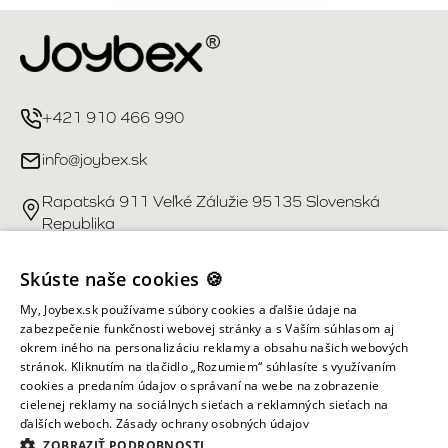
+421 910 466 990
info@joybex.sk
Rapatská 911 Veľké Zálužie 95135 Slovenská
Republika
Užitočné odkazy
Skúste naše cookies 🍪
My, Joybex.sk používame súbory cookies a ďalšie údaje na
Účet
zabezpečenie funkčnosti webovej stránky a s Vaším súhlasom aj
okrem iného na personalizáciu reklamy a obsahu našich webových
stránok. Kliknutím na tlačidlo „Rozumiem“ súhlasíte s využívaním
Informácie obchodu
cookies a predaním údajov o správaní na webe na zobrazenie
cielenej reklamy na sociálnych sieťach a reklamných sieťach na
ďalších weboch.
Zásady ochrany osobných údajov
Všetky práva vyhradené ©
2026
Joybex.sk
ZOBRAZIŤ PODROBNOSTI