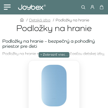
home
Detská izba
Podložky na hranie
Podložky na hranie
Podložky na hranie – bezpečný a pohodlný
priestor pre deti
Podložky na hranie sú nevyhnutnou súčasťou detskej izby,
ktoré deťom poskytujú bezpečný a pohodlný priestor na
hranie. V našej ponuke nájdete kvalitné podložky, ktoré sú
nielen funkčné, ale aj štýlové. Podložky na hranie zaručujú,
že deti sa môžu bezstarostne hrať na mäkkom a
ochrannom povrchu, či už doma alebo vonku. Ponúkame
rôzne druhy podložiek, ktoré spĺňajú požiadavky na
pohodlie a praktickosť.
Podložka na hranie s taškou – praktická a
prenosná