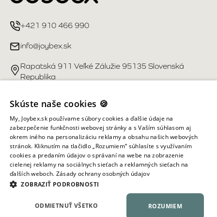
+421 910 466 990
info@joybex.sk
Rapatská 911 Veľké Zálužie 95135 Slovenská
Republika
Užitočné odkazy
Skúste naše cookies 🍪
My, Joybex.sk používame súbory cookies a ďalšie údaje na
Účet
zabezpečenie funkčnosti webovej stránky a s Vaším súhlasom aj
okrem iného na personalizáciu reklamy a obsahu našich webových
stránok. Kliknutím na tlačidlo „Rozumiem“ súhlasíte s využívaním
Informácie obchodu
cookies a predaním údajov o správaní na webe na zobrazenie
cielenej reklamy na sociálnych sieťach a reklamných sieťach na
ďalších weboch.
Zásady ochrany osobných údajov
Všetky práva vyhradené ©
2026
Joybex.sk
ZOBRAZIŤ PODROBNOSTI
ODMIETNUŤ VŠETKO
ROZUMIEM