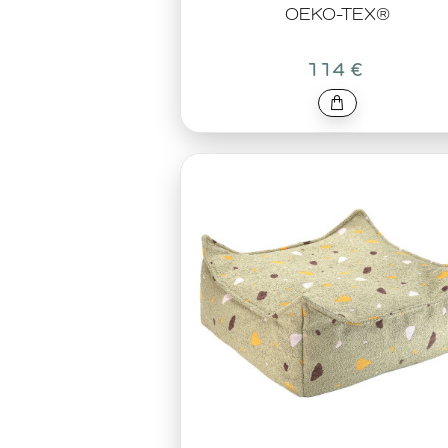
OEKO-TEX®
114 €