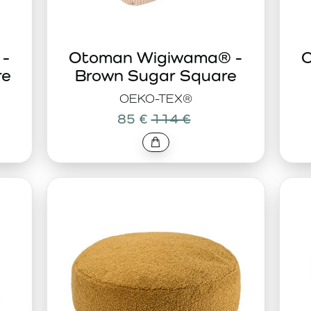
 -
Otoman Wigiwama® -
O
re
Brown Sugar Square
OEKO-TEX®
85 €
114 €