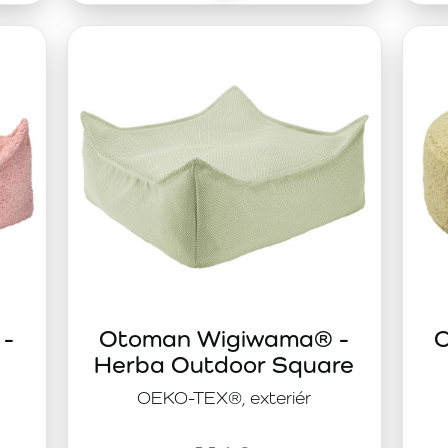
 -
Otoman Wigiwama® -
O
Herba Outdoor Square
OEKO-TEX®, exteriér