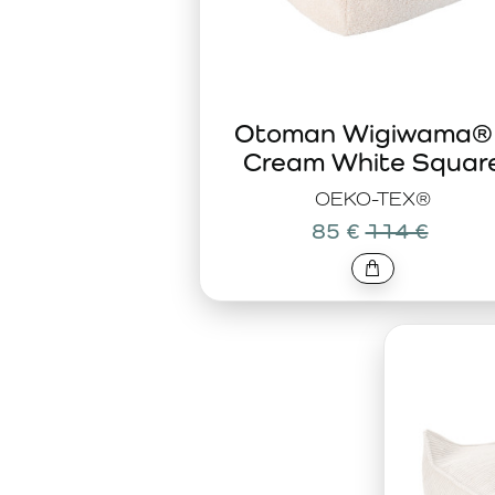
Otoman Wigiwama®
Cream White Squar
OEKO-TEX®
85 €
114 €