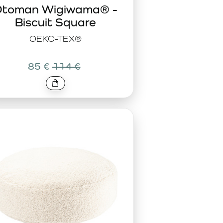
toman Wigiwama® -
Biscuit Square
OEKO-TEX®
85 €
114 €