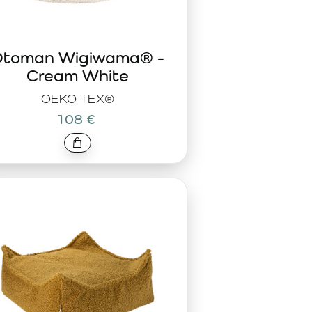
toman Wigiwama® -
Cream White
OEKO-TEX®
108 €