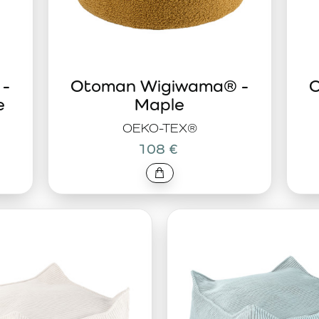
 -
Otoman Wigiwama® -
O
e
Maple
OEKO-TEX®
108 €