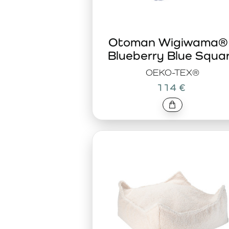
Otoman Wigiwama®
Blueberry Blue Squa
OEKO-TEX®
114 €