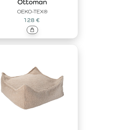
Ottoman
OEKO-TEX®
128 €