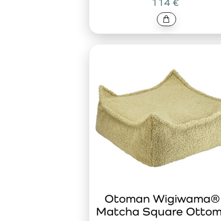
114 €
Otoman Wigiwama®
Matcha Square Otto