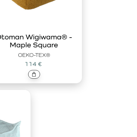
toman Wigiwama® -
Maple Square
OEKO-TEX®
114 €