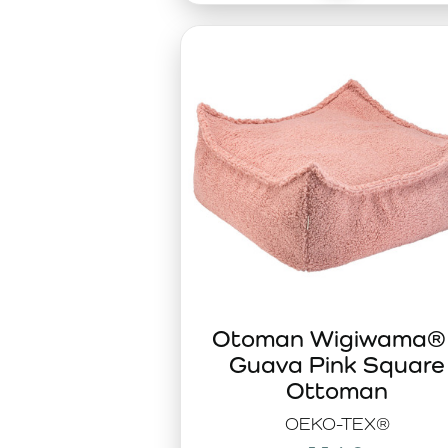
Otoman Wigiwama®
Guava Pink Square
Ottoman
OEKO-TEX®