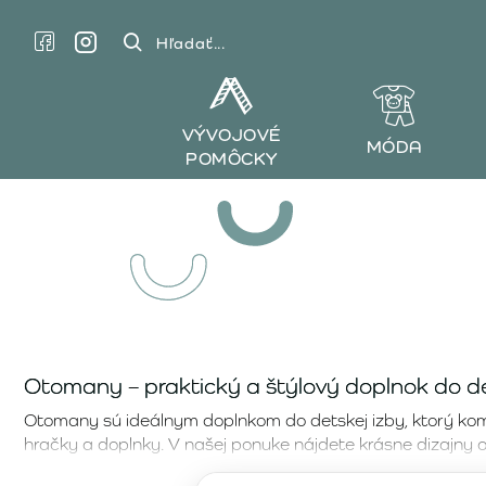
Hľadať...
VÝVOJOVÉ
MÓDA
POMÔCKY
Otomany – praktický a štýlový doplnok do de
Otomany sú ideálnym doplnkom do detskej izby, ktorý komb
hračky a doplnky. V našej ponuke nájdete krásne dizajny 
Wigiwama Blueberry Blue Square Ottoman –