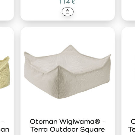
114 €
 -
Otoman Wigiwama® -
O
man
Terra Outdoor Square
T