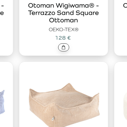
 -
Otoman Wigiwama® -
O
re
Terrazzo Sand Square
Ottoman
OEKO-TEX®
128 €