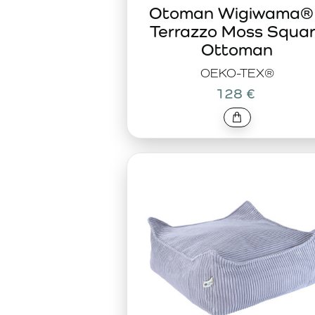
Otoman Wigiwama®
Terrazzo Moss Squa
Ottoman
OEKO-TEX®
128 €