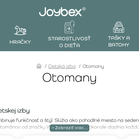
TAŠKY A
STAROSTLIVOSŤ
HRAČKY
BATOHY
O DIEŤA
home
Detská izba
Otomany
Otomany
tskej izby
inuje funkčnosť a štýl. Slúžia ako pohodlné miesto na sedeni
otománov od značky Wigiwama, ktoré dokonale doplnia každú d
 elegantný modrý dizajn