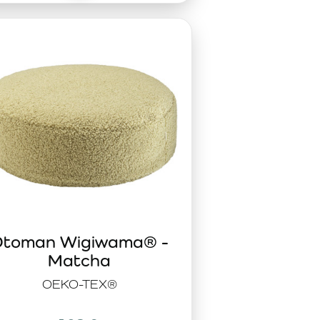
toman Wigiwama® -
Matcha
OEKO-TEX®