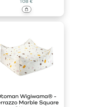
108 €
toman Wigiwama® -
errazzo Marble Square