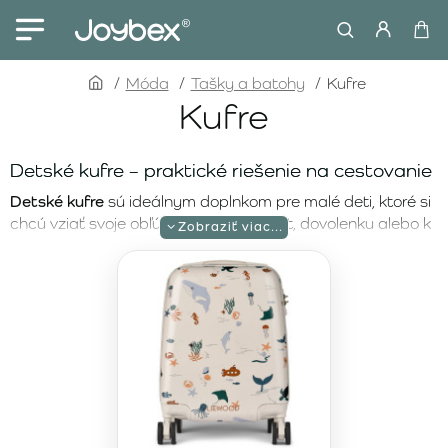
home
Móda
Tašky a batohy
Kufre
Kufre
Detské kufre – praktické riešenie na cestovanie
Detské kufre
sú ideálnym doplnkom pre malé deti, ktoré si
chcú vziať svoje obľúbené veci na výlet, dovolenku alebo k
starým rodičom. Tieto kufre poskytujú dostatok úložného
priestoru na oblečenie, hračky či iné drobnosti, pričom sú
navrhnuté tak, aby boli ľahké, odolné a jednoduché na
používanie.
Štýlové a funkčné detské kufre
Ak hľadáte detský kufor, ktorý kombinuje praktickosť a
štýlový dizajn, skvelou voľbou je
Childhome Mini Traveller Teddy Off White
. Tento kufor
ponúka dostatok miesta na všetky nevyhnutnosti, pričom