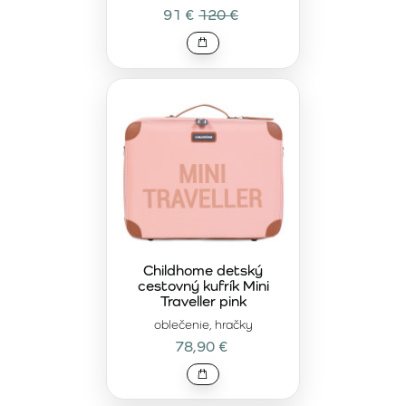
91 €
120 €
funkčnosť, bezpečnosť a štýlový dizajn, a vyberte ten
najlepší pre vaše dieťa.
Childhome detský
cestovný kufrík Mini
Traveller pink
oblečenie, hračky
78,90 €