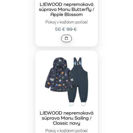
pohyb bez obmedzenia. Odolné materiály a kvalitné
LIEWOOD nepremokavá
súprava Manu Butterfly /
zapínanie zaručujú spoľahlivosť aj pri každodennom
Apple Blossom
používaní.
Pokoj v každom počasí
Prémiové nepremokavé sety LIEWOOD
sú určené
56 €
99 €
rodinám, ktoré nehľadajú kompromisy medzi kvalitou,
dizajnom a funkčnosťou. Ide o vedomú investíciu do
oblečenia, ktoré vydrží viac než jednu sezónu a zachová si
svoj vzhľad aj vlastnosti pri opakovanom nosení.
Nadčasový dizajn umožňuje jednoduché kombinovanie s
ďalšími kúskami z kolekcie LIEWOOD, aby bol každý
daždivý deň pohodlný a štýlový zároveň.
LIEWOOD nepremokavá
súprava Manu Sailing /
Classic navy
Pokoj v každom počasí