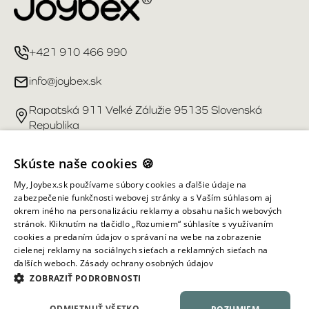
+421 910 466 990
info@joybex.sk
Rapatská 911 Veľké Zálužie 95135 Slovenská
Republika
Užitočné odkazy
Skúste naše cookies 🍪
My, Joybex.sk používame súbory cookies a ďalšie údaje na
Účet
zabezpečenie funkčnosti webovej stránky a s Vaším súhlasom aj
okrem iného na personalizáciu reklamy a obsahu našich webových
stránok. Kliknutím na tlačidlo „Rozumiem“ súhlasíte s využívaním
Informácie obchodu
cookies a predaním údajov o správaní na webe na zobrazenie
cielenej reklamy na sociálnych sieťach a reklamných sieťach na
ďalších weboch.
Zásady ochrany osobných údajov
Všetky práva vyhradené ©
2026
Joybex.sk
ZOBRAZIŤ PODROBNOSTI
ODMIETNUŤ VŠETKO