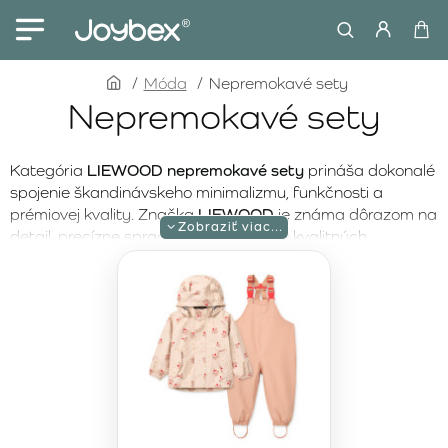
home
Móda
Nepremokavé sety
Nepremokavé sety
Kategória
LIEWOOD nepremokavé sety
prináša dokonalé
spojenie škandinávskeho minimalizmu, funkčnosti a
prémiovej kvality. Značka
LIEWOOD
je známa dôrazom na
detail, precízne spracovanie a použitie kvalitných
materiálov, ktoré spoľahlivo chránia pred dažďom a
vetrom. Nepremokavé sety sú navrhnuté tak, aby
poskytovali maximálnu ochranu, pohodlie a voľnosť
pohybu aj počas nepriaznivého počasia.
Nepremokavé sety LIEWOOD
sú ideálnou voľbou na cestu
do škôlky, jesenné prechádzky, hry na ihrisku aj výlety do
prírody. Kombinácia bundy a nohavíc zabezpečuje
komplexnú ochranu pred vlhkosťou, zatiaľ čo premyslené
strihy a ergonomické spracovanie umožňujú prirodzený