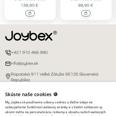
138,90 €
98,90 €
+421 910 466 990
info@joybex.sk
Rapatská 911 Veľké Zálužie 95135 Slovenská
Republika
Užitočné odkazy
Skúste naše cookies 🍪
My, Joybex.sk používame súbory cookies a ďalšie údaje na
Účet
zabezpečenie funkčnosti webovej stránky a s Vaším súhlasom aj
okrem iného na personalizáciu reklamy a obsahu našich webových