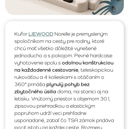
Kufor
LIEWOOD
Norelle je premysleným
spoločníkom na cesty pre rodiny, ktoré
chcú mať všetko dôležité vyriešené
jednoducho a s pokojom. Pevné hardcase
vyhotovenie spolu s
odolnou konštrukciou
na každodenné cestovanie
, teleskopickou
rukoväťou a 4 kolieskami s otáčaním o
360° prináša
plynulý pohyb bez
zbytočného úsilia
doma, na stanici aj na
letisku. Vnútorný priestor s objemom 30 l,
zipsovou priehradkou a elastickým
popruhom udrží veci prehľadne
usporiadané, zatiaľ čo TSA zámok pridáva
pocit istoty pri každej ceste. Rozmery