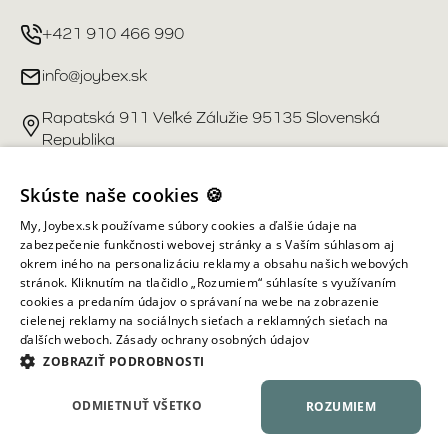
+421 910 466 990
info@joybex.sk
Rapatská 911 Veľké Zálužie 95135 Slovenská
Republika
Užitočné odkazy
Skúste naše cookies 🍪
My, Joybex.sk používame súbory cookies a ďalšie údaje na
Účet
zabezpečenie funkčnosti webovej stránky a s Vaším súhlasom aj
okrem iného na personalizáciu reklamy a obsahu našich webových
stránok. Kliknutím na tlačidlo „Rozumiem“ súhlasíte s využívaním
Informácie obchodu
cookies a predaním údajov o správaní na webe na zobrazenie
cielenej reklamy na sociálnych sieťach a reklamných sieťach na
ďalších weboch.
Zásady ochrany osobných údajov
Všetky práva vyhradené ©
2026
Joybex.sk
ZOBRAZIŤ PODROBNOSTI
ODMIETNUŤ VŠETKO
ROZUMIEM