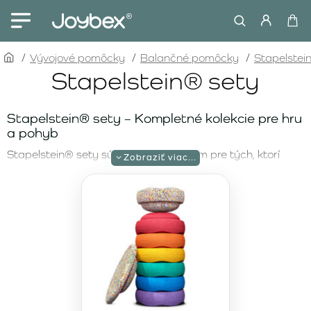
home
Vývojové pomôcky
Balančné pomôcky
Stapelstei
Stapelstein® sety
Stapelstein® sety – Kompletné kolekcie pre hru
a pohyb
Stapelstein® sety sú ideálnym riešením pre tých, ktorí
hľadajú komplexné balíčky pre zábavu, cvičenie a
kreatívne učenie. Každý set prináša jedinečné kombinácie
balančných kameňov a doplnkov, ktoré poskytujú
nekonečné možnosti hry. Vďaka ich ekologickému dizajnu
a ľahkej manipulácii sú vhodné pre deti každého veku aj
dospelých.
Stapelstein Rainbow Set Complete Pastel –
Jemné farby a neobmedzené možnosti
Objavte
Stapelstein Rainbow Set Complete Pastel
, ktorý