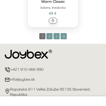
Warm Classic
balans, kreativita
49 €
1
2
+421 910 466 990
info@joybex.sk
Rapatská 911 Veľké Zálužie 95135 Slovenská
Republika
Užitočné odkazy