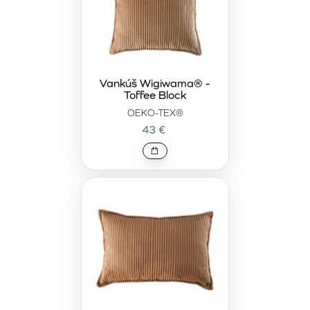
Vankúš Wigiwama® -
Toffee Block
OEKO-TEX®
43 €