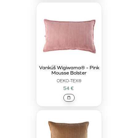
Vankúš Wigiwama® - Pink
Mousse Bolster
OEKO-TEX®
54 €