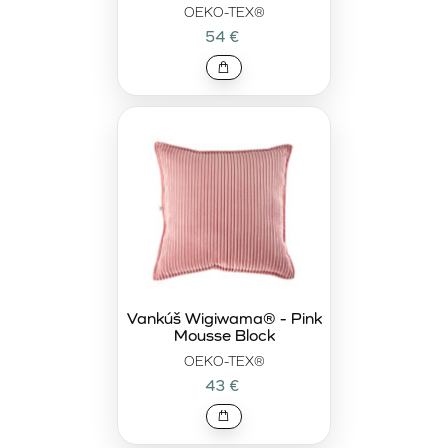
OEKO-TEX®
54 €
Vankúš Wigiwama® - Pink
Mousse Block
OEKO-TEX®
43 €