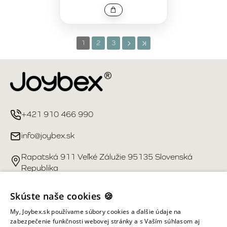
1
2
3
+421 910 466 990
info@joybex.sk
Rapatská 911 Veľké Zálužie 95135 Slovenská
Republika
Užitočné odkazy
Skúste naše cookies 🍪
My, Joybex.sk používame súbory cookies a ďalšie údaje na
Účet
zabezpečenie funkčnosti webovej stránky a s Vaším súhlasom aj