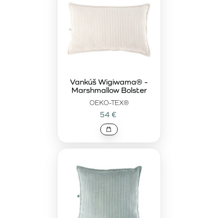
Vankúš Wigiwama® -
Marshmallow Bolster
OEKO-TEX®
54 €