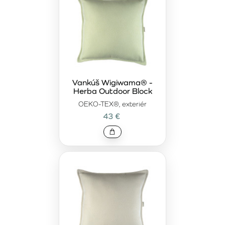
Vankúš Wigiwama® -
Herba Outdoor Block
OEKO-TEX®, exteriér
43 €