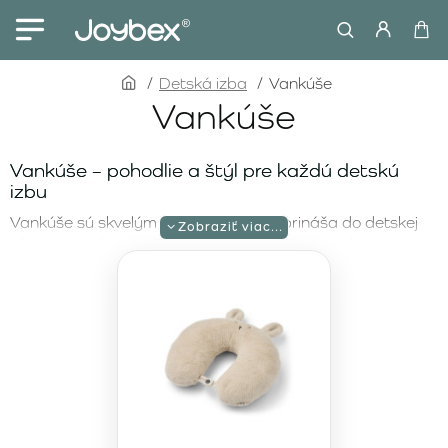
home
Detská izba
Vankúše
Vankúše
Vankúše – pohodlie a štýl pre každú detskú
izbu
Vankúše sú skvelým doplnkom, ktorý prináša do detskej
izby útulnosť, pohodlie a štýl. Sú ideálne na sedenie,
opieranie sa alebo na vytvorenie pohodlného miesta na
hranie či oddych. Na našom e-shope ponúkame krásne a
kvalitné vankúše od značky Wigiwama, ktoré kombinujú
hravý dizajn a funkčnosť, aby spríjemnili každú detskú
izbu.
Wigiwama Pink Mousse Bolster – jemný a
elegantný doplnok
Wigiwama Pink Mousse Bolster
je krásny vankúš v jemnej