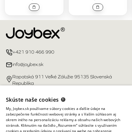
+421 910 466 990
info@joybex.sk
Rapatská 911 Veľké Zálužie 95135 Slovenská
Republika
Užitočné odkazy
Skúste naše cookies 🍪
My, Joybex.sk používame súbory cookies a ďalšie údaje na
Účet
zabezpečenie funkčnosti webovej stránky a s Vaším súhlasom aj
okrem iného na personalizáciu reklamy a obsahu našich webových
stránok. Kliknutím na tlačidlo „Rozumiem“ súhlasíte s využívaním
Informácie obchodu
cookies a predaním údajov o správaní na webe na zobrazenie