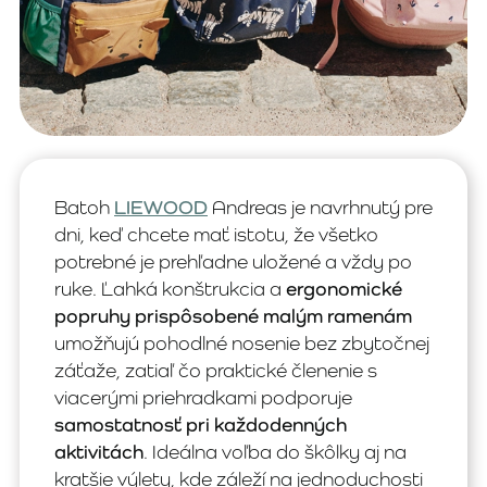
Batoh
LIEWOOD
Andreas je navrhnutý pre
dni, keď chcete mať istotu, že všetko
potrebné je prehľadne uložené a vždy po
ruke. Ľahká konštrukcia a
ergonomické
popruhy prispôsobené malým ramenám
umožňujú pohodlné nosenie bez zbytočnej
záťaže, zatiaľ čo praktické členenie s
viacerými priehradkami podporuje
samostatnosť pri každodenných
aktivitách
. Ideálna voľba do škôlky aj na
kratšie výlety, kde záleží na jednoduchosti