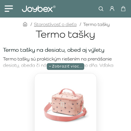
home
Starostlivosť o dieťa
Termo tašky
Termo tašky
Termo tašky na desiatu, obed aj výlety
Termo tašky sú praktickým riešením na prenášanie
desiaty, obeda či nápojov počas celého dňa. Vďaka
izolačnej podšívke pomáhajú udržať jedlo dlhšie čerstvé a
sú ideálne do škôlky, školy, na krúžky aj rodinné výlety.
Praktické termo tašky pre každodenné
používanie
Ľahké a kompaktné termo tašky s nastaviteľným
popruhom sa pohodlne nosia a rodičom uľahčujú balenie
aj čistenie. Vnútorné priehradky na chladiace prvky
pomáhajú udržať potraviny v optimálnej teplote aj počas
dlhšieho pobytu mimo domu.