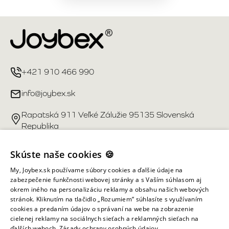
+421 910 466 990
info@joybex.sk
Rapatská 911 Veľké Zálužie 95135 Slovenská
Republika
Užitočné odkazy
Skúste naše cookies 🍪
My, Joybex.sk používame súbory cookies a ďalšie údaje na
Účet
zabezpečenie funkčnosti webovej stránky a s Vaším súhlasom aj
okrem iného na personalizáciu reklamy a obsahu našich webových
stránok. Kliknutím na tlačidlo „Rozumiem“ súhlasíte s využívaním
Informácie obchodu
cookies a predaním údajov o správaní na webe na zobrazenie
cielenej reklamy na sociálnych sieťach a reklamných sieťach na
ďalších weboch.
Zásady ochrany osobných údajov