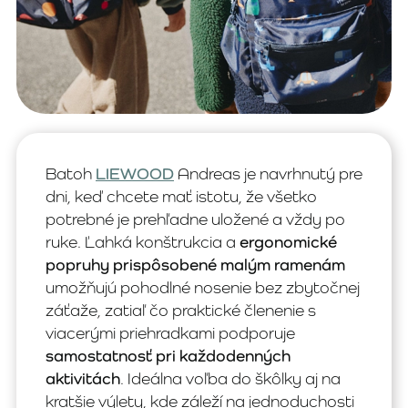
Batoh
LIEWOOD
Andreas je navrhnutý pre
dni, keď chcete mať istotu, že všetko
potrebné je prehľadne uložené a vždy po
ruke. Ľahká konštrukcia a
ergonomické
popruhy prispôsobené malým ramenám
umožňujú pohodlné nosenie bez zbytočnej
záťaže, zatiaľ čo praktické členenie s
viacerými priehradkami podporuje
samostatnosť pri každodenných
aktivitách
. Ideálna voľba do škôlky aj na
kratšie výlety, kde záleží na jednoduchosti