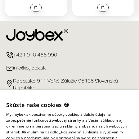
+421 910 466 990
info@joybex.sk
Rapatská 911 Veľké Zálužie 95135 Slovenská
Republika
Užitočné odkazy
Skúste naše cookies 🍪
My, Joybex.sk používame súbory cookies a ďalšie údaje na
Účet
zabezpečenie funkčnosti webovej stránky a s Vaším súhlasom aj
okrem iného na personalizáciu reklamy a obsahu našich webových
stránok. Kliknutím na tlačidlo „Rozumiem“ súhlasíte s využívaním
Informácie obchodu
cookies a predaním údajov o správaní na webe na zobrazenie