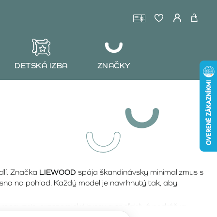
DETSKÁ IZBA
ZNAČKY
dlí. Značka
LIEWOOD
spája škandinávsky minimalizmus s
ásna na pohľad. Každý model je navrhnutý tak, aby
 spracovanie, ergonomické tvary a spoľahlivá podrážka