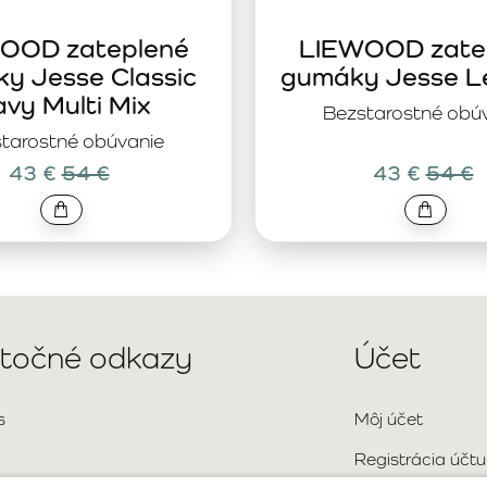
OOD zateplené
LIEWOOD zate
y Jesse Classic
gumáky Jesse L
vy Multi Mix
Bezstarostné obú
tarostné obúvanie
43 €
54 €
43 €
54 €
itočné odkazy
Účet
s
Môj účet
Registrácia účtu