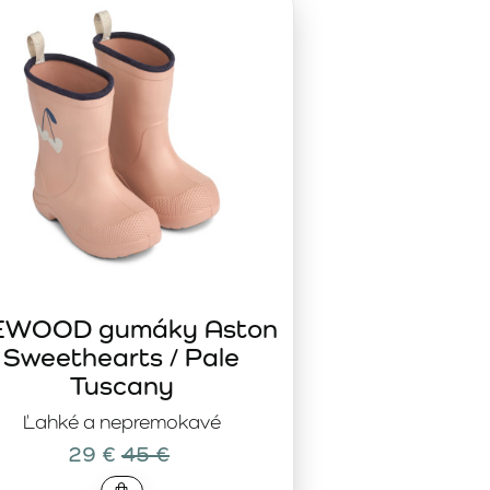
oveň pripravené zvládnuť každodenné používanie, keď
ajnom. Ide o vedomú investíciu do obuvi, ktorá bude
íte s pršiplášťmi a jesennou módou LIEWOOD, aby bol
EWOOD gumáky Aston
Sweethearts / Pale
Tuscany
Ľahké a nepremokavé
29 €
45 €