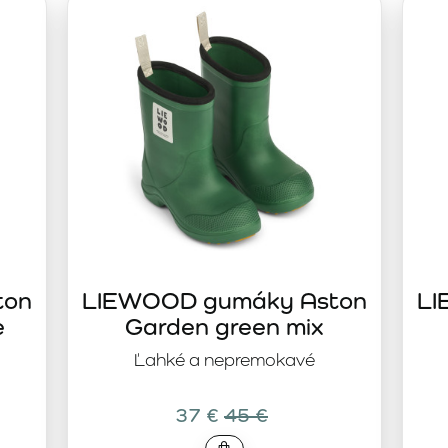
ou istotou. Prémiové materiály sú príjemné na nosenie a zár
toré nehľadajú kompromisy medzi kvalitou, bezpečnosťou a diz
 viac než jednu sezónu. Nadčasový dizajn navyše ľahko zlad
ton
LIEWOOD gumáky Aston
LI
e
Garden green mix
Ľahké a nepremokavé
37 €
45 €