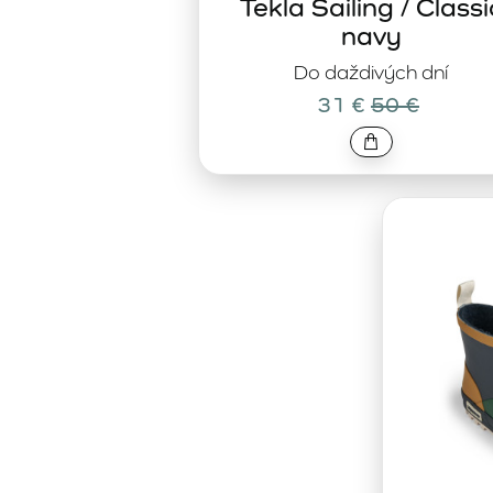
Tekla Sailing / Classi
navy
Do daždivých dní
31 €
50 €