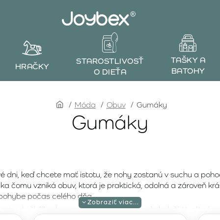
TAŠKY A
STAROSTLIVOSŤ
HRAČKY
BATOHY
O DIEŤA
home
Móda
Obuv
Gumáky
Gumáky
é dni, keď chcete mať istotu, že nohy zostanú v suchu a poho
a čomu vzniká obuv, ktorá je praktická, odolná a zároveň kr
i pohybe počas celého dňa.
stu do škôlky, hry na ihrisku aj skákanie do kaluží. Kvalitné