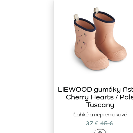
pomáhajú zvládnuť mokré chodníky a klzke povrchy s väčš
počasie nie je ideálne.
Prémiové čižmy do dažďa LIEWOOD
sú určené rodinám, k
spoľahlivým partnerom počas daždivých mesiacov a vydrží
každý výlet vonku nielen praktický, ale aj štýlový.
LIEWOOD gumáky As
Cherry Hearts / Pal
Tuscany
Ľahké a nepremokavé
37 €
45 €