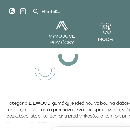
Hľadať...
VÝVOJOVÉ
MÓDA
POMÔCKY
Kategória
LIEWOOD gumáky
je ideálnou voľbou na daždiv
funkčným dizajnom a prémiovou kvalitou spracovania, vďak
poskytoval stabilitu, ochranu pred vlhkosťou a komfort pr
Gumáky LIEWOOD
sú perfektné na jesenné prechádzky, ce