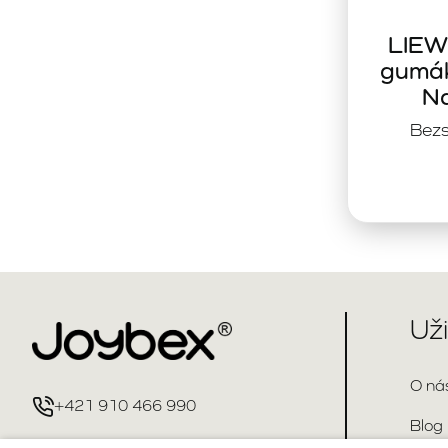
LIEW
gumák
Na
Bezs
Už
O ná
+421 910 466 990
Blog
info@joybex.sk