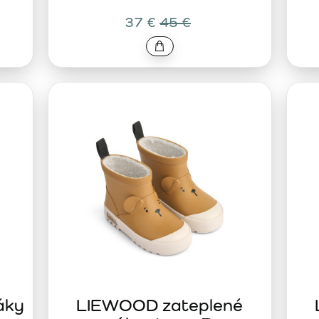
37 €
45 €
áky
LIEWOOD zateplené