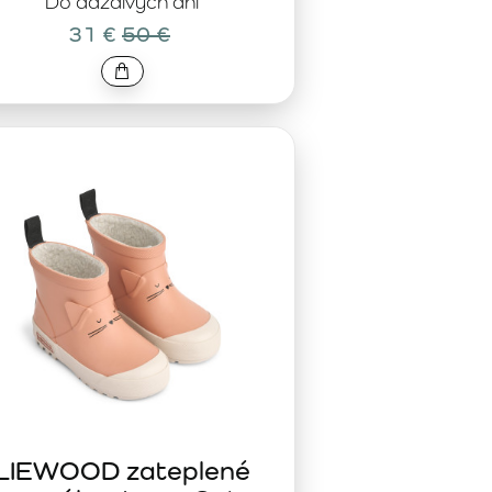
Do daždivých dní
31 €
50 €
LIEWOOD zateplené