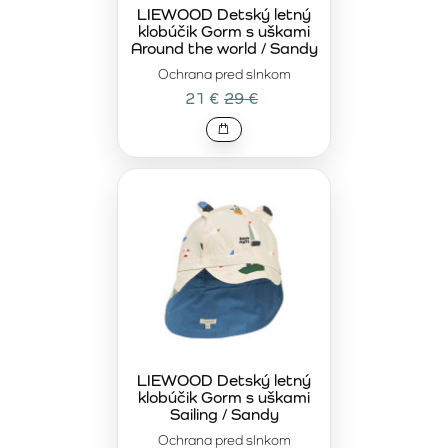
pričom zachovávajú komfort aj pri aktívnom pohybe.
LIEWOOD Detský letný
klobúčik Gorm s uškami
Premyslené strihy a ergonomické spracovanie
Around the world / Sandy
zabezpečujú dobré držanie a pohodlné nosenie bez
Ochrana pred slnkom
nepríjemného tlaku.
21 €
29 €
Prémiové doplnky LIEWOOD
sú určené rodinám, ktoré si
potrpia na kvalitu, estetiku a dlhú životnosť. Nadčasový
dizajn umožňuje jednoduché kombinovanie s oblečením a
obuvou z kolekcie LIEWOOD, čím vytvára harmonický a
štýlový outfit. Čiapky a šiltovky tak nie sú len praktickým
doplnkom, ale aj výrazným prvkom každodenného
vzhľadu.
LIEWOOD Detský letný
klobúčik Gorm s uškami
Sailing / Sandy
Ochrana pred slnkom