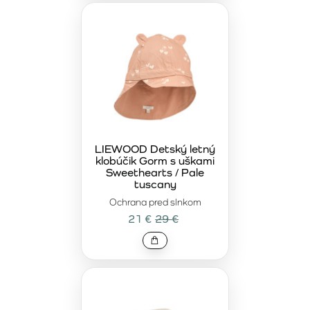
LIEWOOD Detský letný
klobúčik Gorm s uškami
Sweethearts / Pale
tuscany
Ochrana pred slnkom
21 €
29 €