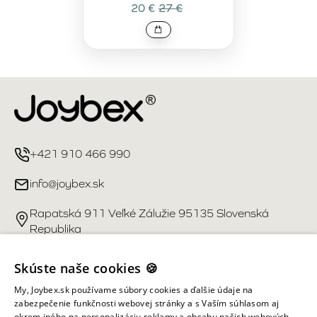
20 €
27 €
+421 910 466 990
info@joybex.sk
Rapatská 911 Veľké Zálužie 95135 Slovenská
Republika
Užitočné odkazy
Skúste naše cookies 🍪
My, Joybex.sk používame súbory cookies a ďalšie údaje na
Účet
zabezpečenie funkčnosti webovej stránky a s Vaším súhlasom aj
okrem iného na personalizáciu reklamy a obsahu našich webových