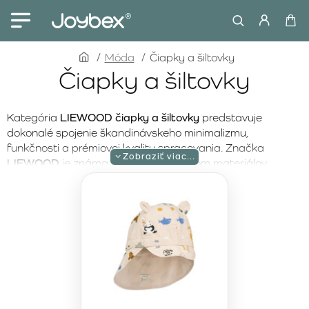
home
Móda
Čiapky a šiltovky
Čiapky a šiltovky
Kategória
LIEWOOD čiapky a šiltovky
predstavuje
dokonalé spojenie škandinávskeho minimalizmu,
funkčnosti a prémiovej kvality spracovania. Značka
LIEWOOD
je známa precíznym výberom materiálov,
dôrazom na detail a nadčasovým dizajnom, ktorý
prirodzene dopĺňa celú kolekciu módy. Každý model je
navrhnutý tak, aby poskytoval spoľahlivú ochranu pred
slnkom či chladom a zároveň zabezpečoval maximálne
pohodlie pri nosení.
Čiapky a šiltovky LIEWOOD
sú ideálnou voľbou počas
celého roka – od letných dní na pláži a ihrisku až po
chladnejšie jesenné či jarné obdobie. Kvalitné, priedušné a
príjemné materiály chránia pred slnečnými lúčmi aj vetrom,