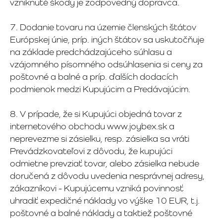
vzniknuté škody je zodpovedný dopravca.
7. Dodanie tovaru na územie členských štátov
Európskej únie, príp. iných štátov sa uskutočňuje
na základe predchádzajúceho súhlasu a
vzájomného písomného odsúhlasenia si ceny za
poštovné a balné a príp. ďalších dodacích
podmienok medzi Kupujúcim a Predávajúcim.
8. V prípade, že si Kupujúci objedná tovar z
internetového obchodu www.joybex.sk a
neprevezme si zásielku, resp. zásielka sa vráti
Prevádzkovateľovi z dôvodu, že kupujúci
odmietne prevziať tovar, alebo zásielka nebude
doručená z dôvodu uvedenia nesprávnej adresy,
zákazníkovi - Kupujúcemu vzniká povinnosť
uhradiť expedičné náklady vo výške 10 EUR, t.j.
poštovné a balné náklady a taktiež poštovné