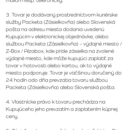
mailom resp. telefonicky.
3. Tovar je dodávaný prostredníctvom kuriérske
služby Packeta (Zásielkovňa) alebo Slovenská
pošta na adresu miesta dodania uvedenú
Kupujúcim v elektronickej objednávke, alebo
službou Packeta (Zásielkovňa) – výdajné miesto /
Z-Box / Alzabox, kde príde zásielka na zvolené
výdajné miesto, kde môže kupujúci zaplatiť za
tovar v hotovosti alebo kartou, ak to výdajné
miesto podporuje. Tovar je väčšinou doručený do
24 hodín odo dňa prevzatia tovaru službou
Packeta (Zásielkovňa) alebo Slovenská pošta.
4. Vlastnícke právo k tovaru prechádza na
Kupujúceho jeho prevzatím a zaplatením kúpnej
ceny.