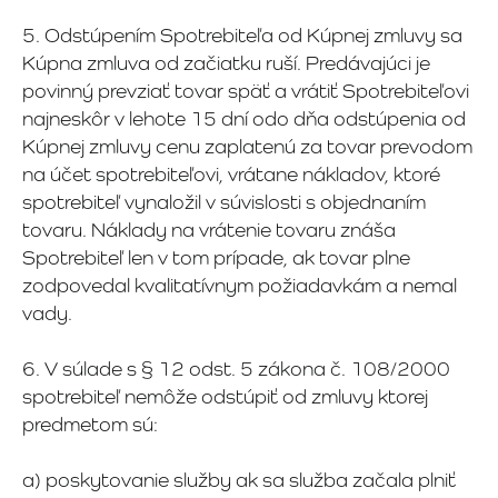
5. Odstúpením Spotrebiteľa od Kúpnej zmluvy sa
Kúpna zmluva od začiatku ruší. Predávajúci je
povinný prevziať tovar späť a vrátiť Spotrebiteľovi
najneskôr v lehote 15 dní odo dňa odstúpenia od
Kúpnej zmluvy cenu zaplatenú za tovar prevodom
na účet spotrebiteľovi, vrátane nákladov, ktoré
spotrebiteľ vynaložil v súvislosti s objednaním
tovaru. Náklady na vrátenie tovaru znáša
Spotrebiteľ len v tom prípade, ak tovar plne
zodpovedal kvalitatívnym požiadavkám a nemal
vady.
6. V súlade s § 12 odst. 5 zákona č. 108/2000
spotrebiteľ nemôže odstúpiť od zmluvy ktorej
predmetom sú:
a) poskytovanie služby ak sa služba začala plniť