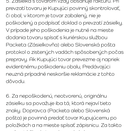
5. Zásielka s tovarom vždy obsahuje faktúru. Pri
prevzatí tovaru je Kupujúci povinný skontrolovať,
či obal, v ktorom je tovar zabalený, nie je
poškodený a podpísať doklad o prevzatí zásielky.
V prípade jeho poškodenia je nutné na mieste
dodania tovaru spísať s kuriérskou službou
Packeta (Zásielkovňa) alebo Slovenská pošta
protokol o zistených vadách spôsobených počas
prepravy. Ak Kupujúci tovar prevezme aj napriek
evidentnému poškodeniu obalu, Predávajúci
neuzná prípadné neskoršie reklamácie z tohto
dôvodu.
6. Za nepoškodenú, neotvorenú, originálnu
zásielku sa považuje iba tá, ktorá nejaví tieto
znaky. Dopravca (Packeta alebo Slovenská
pošta) je povinná predať tovar Kupujúcemu po
položkách a na mieste spísať zápisnicu. Za takto