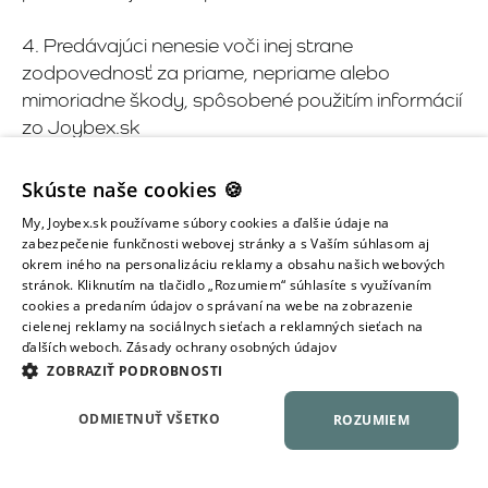
4. Predávajúci nenesie voči inej strane
zodpovednosť za priame, nepriame alebo
mimoriadne škody, spôsobené použitím informácií
zo Joybex.sk
5. Predávajúci môže kedykoľvek bez
Skúste naše cookies 🍪
predchádzajúceho upozornenia zmeniť tovar
My, Joybex.sk používame súbory cookies a ďalšie údaje na
alebo názov tovaru uvedený na Joybex.sk
zabezpečenie funkčnosti webovej stránky a s Vaším súhlasom aj
okrem iného na personalizáciu reklamy a obsahu našich webových
stránok. Kliknutím na tlačidlo „Rozumiem“ súhlasíte s využívaním
6. Predávajúci si vyhradzuje právo tieto VOP
cookies a predaním údajov o správaní na webe na zobrazenie
kedykoľvek zmeniť a/alebo doplniť. Zmeny a/alebo
cielenej reklamy na sociálnych sieťach a reklamných sieťach na
doplnky týchto VOP vstupujú do platnosti dňom
ďalších weboch.
Zásady ochrany osobných údajov
ich zverejnenia na Joybex.sk
ZOBRAZIŤ PODROBNOSTI
ODMIETNUŤ VŠETKO
ROZUMIEM
7. Kupujúci súhlasí s tým, že mu bude zaslaná FA
za objednané produkty elektronicky formou e-
mailu.