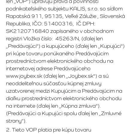
len „VOP") upravujú práva a povinnosti
podnikateľského subjektu KALIS, s.r.o. so sídlom
Rapatská 911, 95135, Veľké Zálužie , Slovenská
Republika, IČO: 51400316, IČ DPH:
SK2120716840 zapísaného v obchodnom
registri Vložka číslo: 45263/N, (ďalej len
„Predávajúci") a kupujúceho (ďalej len „Kupujúci")
pri kúpe tovaru ponúkaného Predávajúcim
prostredníctvom elektronického obchodu na
internetovej adrese Predávajúceho
www.joybex.sk (ďalej len „Joybex.sk") a sú
neoddeliteľnou súčasťou kúpnej zmluvy
uzatvorenej medzi Kupujúcim a Predávajúcim na
diaľku prostredníctvom elektronického obchodu
na internete (ďalej len „Kúpna zmluva").
(Predávajúci a Kupujúci spolu ďalej len „Zmluvné
strany").
2. Tieto VOP platia pre kúpu tovaru