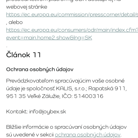
webovej stránke
https://ec.europa.eu/commission/presscorner/detai
, alebo
https://ec.europa.eu/consumers/odr/main/index.cfm
event=main.home2.show&lng=SK
.
Článok 11
Ochrana osobných údajov
Prevádzkovateľom spracúvajúcim vaše osobné
údaje je spoločnosť KALIS, s.r.o.; Rapatská 911,
951 35 Veľké Zálužie, IČO: 51400316
Kontakt: info@joybex.sk
Bližšie informácie o spracúvaní osobných údajov
sú uvedené v sekcii
ochrana osobných údajov
.