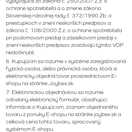
vyplývajúce zo zákona č. 250/2007 Z.z. o
ochrane spotrebiteľa a o zmene zákona
Slovenskej národnej rady č. 372/1990 Zb. o
priestupkoch v znení neskorších predpisov a
zákona č. 108/2000 Z.z. o ochrane spotrebiteľa
pri podomovom predaji a zásielkovom predaji v
znení neskorších predpisov zostávajú týmito VOP
nedotknuté.
6. Kupujúcim sa rozumie v systéme zaregistrovaná
fyzická osoba, alebo právnická osoba, ktorá si
elektronicky objedná tovar prostredníctvom E-
shopu na stránke Joybex.sk
7. Elektronickou objednávkou sa rozumie
odoslaný elektronický formulár, obsahujúci
informácie o Kupujúcom, zoznam objednaného
tovaru z ponuky E-shopu na stránke joybex.sk a
celková cena tohto tovaru, spracovaný
systémom E-shopu.