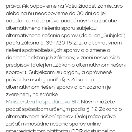
práva. Ak odpovieme na Vašu žiadosť zamietavo
alebo na ňu neodpovieme do 30 dní od jej
odoslania, máte právo podať návrh na začatie
alternatívneho riešenia sporu subjektu
alternatívneho riešenia sporov (ďalej len „Subjekt“)
podľa zákona č. 391/2015 Z. z. o alternatívnom
riešení spotrebiteľských sporov a o zmene a
doplnení niektorých zákonov, v znení neskorších
predpisov (ďalej len „Zákon o alternatívnom riešení
sporov“). Subjektami sú orgány a oprávnené
právnické osoby podľa § 3 Zákona o
alternatívnom riešení sporov a ich zoznam je
zverejnený na stránke
Ministerstva hospodárstva SR
. Návrh môžete
podať spôsobom určeným podľa § 12 Zákona o
alternatívnom riešení sporov. Ďalej máte právo
začať mimosúdne riešenie sporov online
prostredníctvom platformy ODR dostupnej na