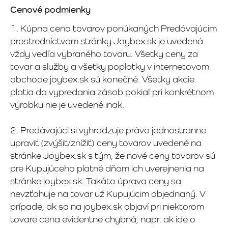
Cenové podmienky
1. Kúpna cena tovarov ponúkaných Predávajúcim
prostredníctvom stránky Joybex.sk je uvedená
vždy vedľa vybraného tovaru. Všetky ceny za
tovar a služby a všetky poplatky v internetovom
obchode joybex.sk sú konečné. Všetky akcie
platia do vypredania zásob pokiaľ pri konkrétnom
výrobku nie je uvedené inak.
2. Predávajúci si vyhradzuje právo jednostranne
upraviť (zvýšiť/znížiť) ceny tovarov uvedené na
stránke Joybex.sk s tým, že nové ceny tovarov sú
pre Kupujúceho platné dňom ich uverejnenia na
stránke joybex.sk. Takáto úprava ceny sa
nevzťahuje na tovar už Kupujúcim objednaný. V
prípade, ak sa na joybex.sk objaví pri niektorom
tovare cena evidentne chybná, napr. ak ide o