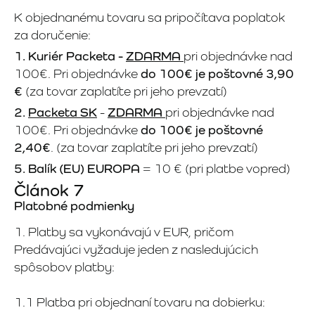
K objednanému tovaru sa pripočítava poplatok
za doručenie:
1. Kuriér Packeta -
ZDARMA
pri objednávke nad
100€. Pri objednávke
do 100€ je poštovné
3,90
€
(za tovar zaplatíte pri jeho prevzatí)
2.
Packeta SK
-
ZDARMA
pri objednávke nad
100€. Pri objednávke
do 100€ je poštovné
2,40€
. (za tovar zaplatíte pri jeho prevzatí)
5. Balík (EU) EUROPA
= 10 € (pri platbe vopred)
Článok 7
Platobné podmienky
1. Platby sa vykonávajú v EUR, pričom
Predávajúci vyžaduje jeden z nasledujúcich
spôsobov platby:
1.1 Platba pri objednaní tovaru na dobierku: