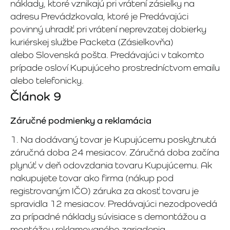
náklady, ktoré vznikajú pri vrátení zásielky na
adresu Prevádzkovala, ktoré je Predávajúci
povinný uhradiť pri vrátení neprevzatej dobierky
kuriérskej službe Packeta (Zásielkovňa)
alebo Slovenská pošta. Predávajúci v takomto
prípade osloví Kupujúceho prostredníctvom emailu
alebo telefonicky.
Článok 9
Záručné podmienky a reklamácia
1. Na dodávaný tovar je Kupujúcemu poskytnutá
záručná doba 24 mesiacov. Záručná doba začína
plynúť v deň odovzdania tovaru Kupujúcemu. Ak
nakupujete tovar ako firma (nákup pod
registrovaným IČO) záruka za akosť tovaru je
spravidla 12 mesiacov. Predávajúci nezodpovedá
za prípadné náklady súvisiace s demontážou a
montážou reklamovaného zariadenia.