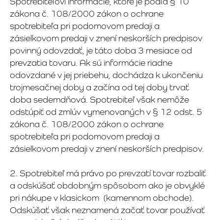
Spotrebiteľovi informácie, ktoré je podľa § 10
zákona č. 108/2000 zákon o ochrane
spotrebiteľa pri podomovom predaji a
zásielkovom predaji v znení neskorších predpisov
povinný odovzdať, je táto doba 3 mesiace od
prevzatia tovaru. Ak sú informácie riadne
odovzdané v jej priebehu, dochádza k ukončeniu
trojmesačnej doby a začína od tej doby trvať
doba sedemdňová. Spotrebiteľ však nemôže
odstúpiť od zmlúv vymenovaných v § 12 odst. 5
zákona č. 108/2000 zákon o ochrane
spotrebiteľa pri podomovom predaji a
zásielkovom predaji v znení neskorších predpisov.
2. Spotrebiteľ má právo po prevzatí tovar rozbaliť
a odskúšať obdobným spôsobom ako je obvyklé
pri nákupe v klasickom (kamennom obchode).
Odskúšať však neznamená začať tovar používať