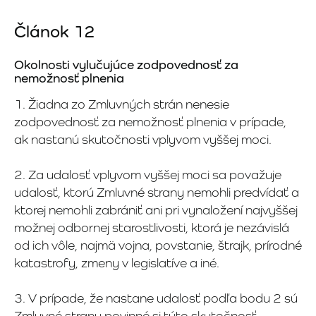
Článok 12
Okolnosti vylučujúce zodpovednosť za
nemožnosť plnenia
1. Žiadna zo Zmluvných strán nenesie
zodpovednosť za nemožnosť plnenia v prípade,
ak nastanú skutočnosti vplyvom vyššej moci.
2. Za udalosť vplyvom vyššej moci sa považuje
udalosť, ktorú Zmluvné strany nemohli predvídať a
ktorej nemohli zabrániť ani pri vynaložení najvyššej
možnej odbornej starostlivosti, ktorá je nezávislá
od ich vôle, najmä vojna, povstanie, štrajk, prírodné
katastrofy, zmeny v legislatíve a iné.
3. V prípade, že nastane udalosť podľa bodu 2 sú
Zmluvné strany povinné si túto skutočnosť