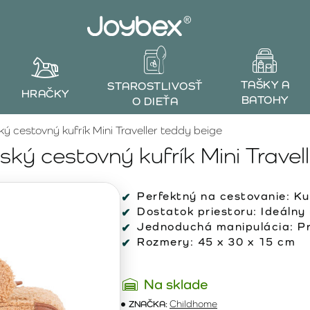
TAŠKY A
STAROSTLIVOSŤ
HRAČKY
BATOHY
O DIEŤA
ý cestovný kufrík Mini Traveller teddy beige
ký cestovný kufrík Mini Travel
Perfektný na cestovanie:
Kuf
Dostatok priestoru:
Ideálny 
Jednoduchá manipulácia:
Pr
Rozmery:
45 x 30 x 15 cm
Na sklade
ZNAČKA:
Childhome