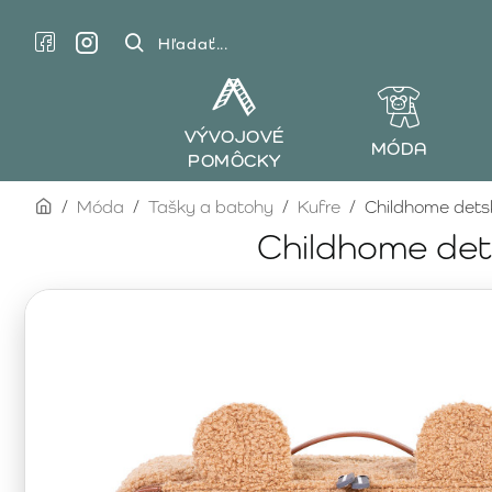
Hľadať...
VÝVOJOVÉ
MÓDA
POMÔCKY
home
Móda
Tašky a batohy
Kufre
Childhome detsk
Childhome dets