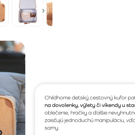
Childhome detský cestovný kufor pat
na dovolenky, výlety či víkendy u st
oblečenie, hračky a ďalšie nevyhnutn
zaisťujú jednoduchú manipuláciu, vďa
samy.