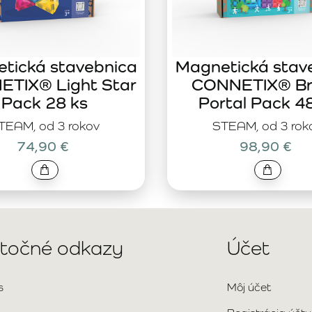
tická stavebnica
Magnetická stav
TIX® Light Star
CONNETIX® Br
Pack 28 ks
Portal Pack 4
TEAM, od 3 rokov
STEAM, od 3 rok
74,90 €
98,90 €
itočné odkazy
Účet
s
Môj účet