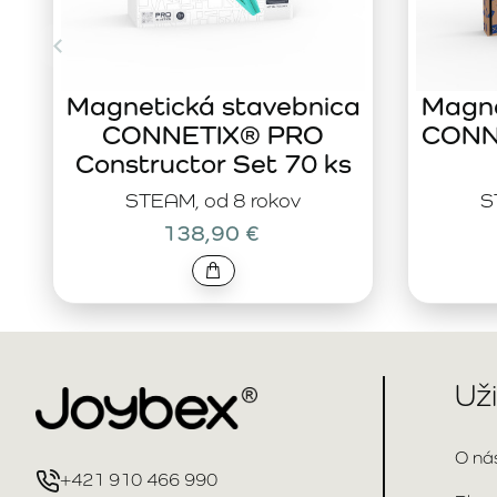
Magnetická stavebnica
Magne
CONNETIX® PRO
CONNE
Constructor Set 70 ks
STEAM, od 8 rokov
S
138,90 €
Už
O ná
+421 910 466 990