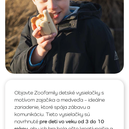
Objavte Zoofamily detské vysielačky s
motívom zajačika a medveďa – ideálne
zariadenie, ktoré spája zábavu a
komunikáciu. Tieto vysielačky sú
navrhnuté
pre deti vo veku od 3 do 10
rokov
, aby ich hra bola ešte kreatívnejšia a