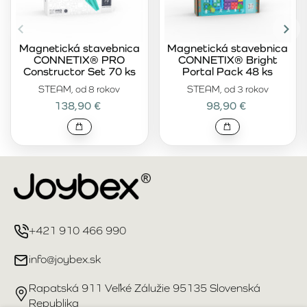
Magnetická stavebnica
Magnetická stavebnica
CONNETIX® PRO
CONNETIX® Bright
Constructor Set 70 ks
Portal Pack 48 ks
STEAM, od 8 rokov
STEAM, od 3 rokov
138,90 €
98,90 €
+421 910 466 990
info@joybex.sk
Rapatská 911 Veľké Zálužie 95135 Slovenská
Republika