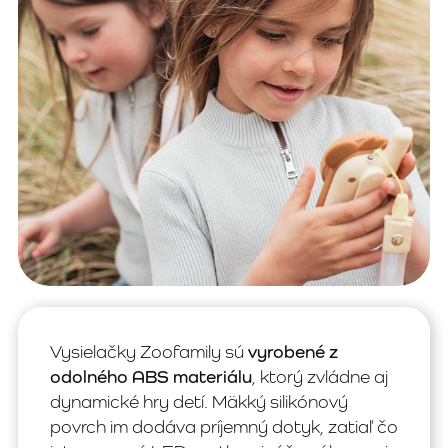
Vysielačky Zoofamily sú
vyrobené z
odolného ABS materiálu
, ktorý zvládne aj
dynamické hry detí. Mäkký silikónový
povrch im dodáva príjemný dotyk, zatiaľ čo