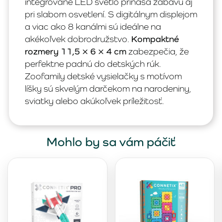
integrované LED svetlo prináša zábavu aj
pri slabom osvetlení. S digitálnym displejom
a viac ako 8 kanálmi sú ideálne na
akékoľvek dobrodružstvo.
Kompaktné
rozmery 11,5 × 6 × 4 cm
zabezpečia, že
perfektne padnú do detských rúk.
Zoofamily detské vysielačky s motívom
líšky sú skvelým darčekom na narodeniny,
sviatky alebo akúkoľvek príležitosť.
Mohlo by sa vám páčiť