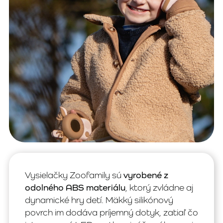
Vysielačky Zoofamily sú
vyrobené z
odolného ABS materiálu
, ktorý zvládne aj
dynamické hry detí. Mäkký silikónový
povrch im dodáva príjemný dotyk, zatiaľ čo