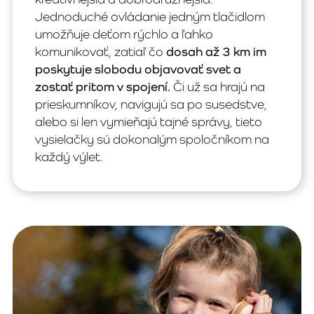
Jednoduché ovládanie jedným tlačidlom
umožňuje deťom rýchlo a ľahko
komunikovať, zatiaľ čo
dosah až 3 km im
poskytuje slobodu objavovať svet a
zostať pritom v spojení.
Či už sa hrajú na
prieskumníkov, navigujú sa po susedstve,
alebo si len vymieňajú tajné správy, tieto
vysielačky sú dokonalým spoločníkom na
každý výlet.