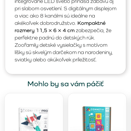
integrované LED svetlo prináša zábavu aj
pri slabom osvetlení. S digitálnym displejom
a viac ako 8 kanálmi sú ideálne na
akékoľvek dobrodružstvo.
Kompaktné
rozmery 11,5 × 6 × 4 cm
zabezpečia, že
perfektne padnú do detských rúk.
Zoofamily detské vysielačky s motívom
líšky sú skvelým darčekom na narodeniny,
sviatky alebo akúkoľvek príležitosť.
Mohlo by sa vám páčiť