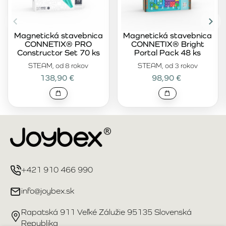
Magnetická stavebnica
Magnetická stavebnica
CONNETIX® PRO
CONNETIX® Bright
Constructor Set 70 ks
Portal Pack 48 ks
STEAM, od 8 rokov
STEAM, od 3 rokov
138,90 €
98,90 €
+421 910 466 990
info@joybex.sk
Rapatská 911 Veľké Zálužie 95135 Slovenská
Republika