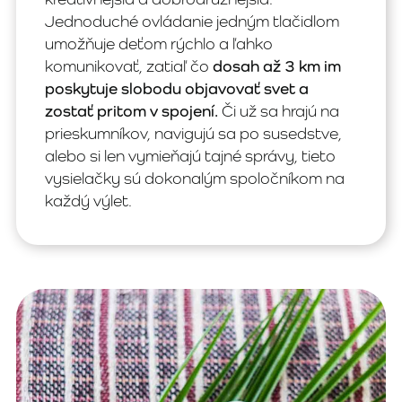
Jednoduché ovládanie jedným tlačidlom
umožňuje deťom rýchlo a ľahko
komunikovať, zatiaľ čo
dosah až 3 km im
poskytuje slobodu objavovať svet a
zostať pritom v spojení.
Či už sa hrajú na
prieskumníkov, navigujú sa po susedstve,
alebo si len vymieňajú tajné správy, tieto
vysielačky sú dokonalým spoločníkom na
každý výlet.