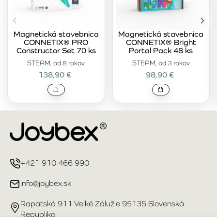
Magnetická stavebnica
Magnetická stavebnica
CONNETIX® PRO
CONNETIX® Bright
Constructor Set 70 ks
Portal Pack 48 ks
STEAM, od 8 rokov
STEAM, od 3 rokov
138,90 €
98,90 €
+421 910 466 990
info@joybex.sk
Rapatská 911 Veľké Zálužie 95135 Slovenská
Republika