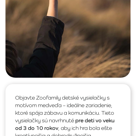
Objavte Zoofamily detské vysielačky s
motívom medveďa – ideálne zariadenie,
ktoré spája zábavu a komunikáciu. Tieto
vysielačky sú navrhnuté
pre deti vo veku
od 3 do 10 rokov
, aby ich hra bola ešte
kreatívnejšia a dobrodružnejšia.