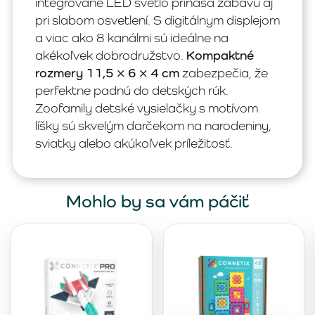
integrované LED svetlo prináša zábavu aj
pri slabom osvetlení. S digitálnym displejom
a viac ako 8 kanálmi sú ideálne na
akékoľvek dobrodružstvo.
Kompaktné
rozmery 11,5 × 6 × 4 cm
zabezpečia, že
perfektne padnú do detských rúk.
Zoofamily detské vysielačky s motívom
líšky sú skvelým darčekom na narodeniny,
sviatky alebo akúkoľvek príležitosť.
Mohlo by sa vám páčiť