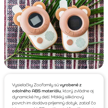
Vysielačky Zoofamily sú
vyrobené z
odolného ABS materiálu
, ktorý zvládne aj
dynamické hry detí. Mäkký silikónový
povrch im dodáva príjemný dotyk, zatiaľ čo