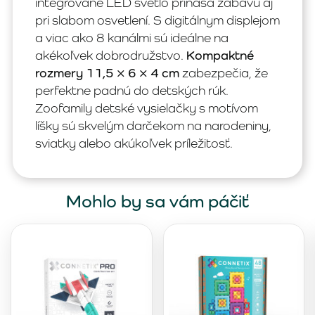
integrované LED svetlo prináša zábavu aj
pri slabom osvetlení. S digitálnym displejom
a viac ako 8 kanálmi sú ideálne na
akékoľvek dobrodružstvo.
Kompaktné
rozmery 11,5 × 6 × 4 cm
zabezpečia, že
perfektne padnú do detských rúk.
Zoofamily detské vysielačky s motívom
líšky sú skvelým darčekom na narodeniny,
sviatky alebo akúkoľvek príležitosť.
Mohlo by sa vám páčiť