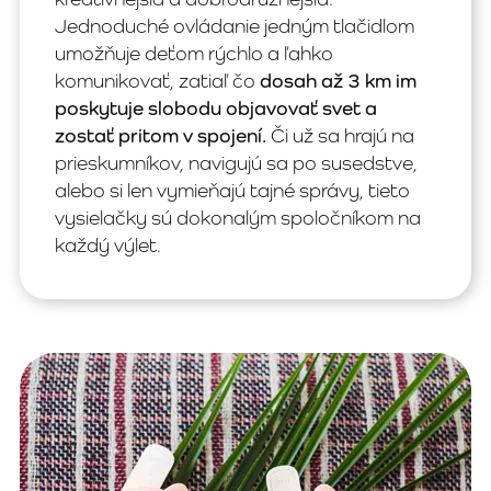
Jednoduché ovládanie jedným tlačidlom
umožňuje deťom rýchlo a ľahko
komunikovať, zatiaľ čo
dosah až 3 km im
poskytuje slobodu objavovať svet a
zostať pritom v spojení.
Či už sa hrajú na
prieskumníkov, navigujú sa po susedstve,
alebo si len vymieňajú tajné správy, tieto
vysielačky sú dokonalým spoločníkom na
každý výlet.