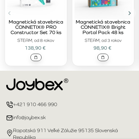
Magnetická stavebnica
Magnetická stavebnica
CONNETIX® PRO
CONNETIX® Bright
Constructor Set 70 ks
Portal Pack 48 ks
STEAM, od 8 rokov
STEAM, od 3 rokov
138,90 €
98,90 €
+421 910 466 990
info@joybex.sk
Rapatská 911 Veľké Zálužie 95135 Slovenská
Republika