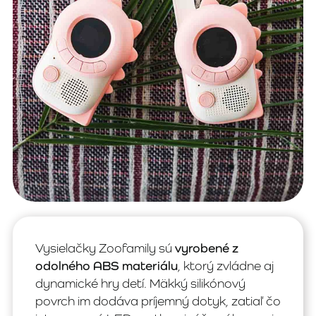
Vysielačky Zoofamily sú
vyrobené z
odolného ABS materiálu
, ktorý zvládne aj
dynamické hry detí. Mäkký silikónový
povrch im dodáva príjemný dotyk, zatiaľ čo