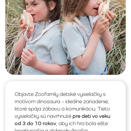
Objavte Zoofamily detské vysielačky s
motívom dinosaura – ideálne zariadenie,
ktoré spája zábavu a komunikáciu. Tieto
vysielačky sú navrhnuté
pre deti vo veku
od 3 do 10 rokov
, aby ich hra bola ešte
kreatívnejšia a dobrodružnejšia.