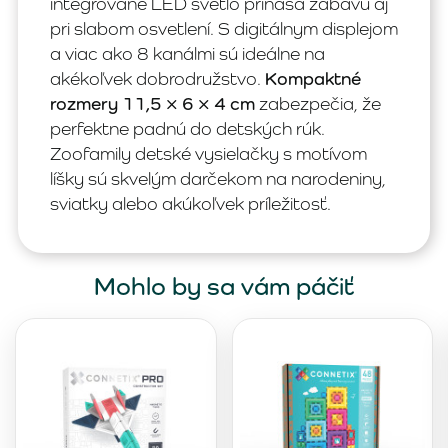
integrované LED svetlo prináša zábavu aj
pri slabom osvetlení. S digitálnym displejom
a viac ako 8 kanálmi sú ideálne na
akékoľvek dobrodružstvo.
Kompaktné
rozmery 11,5 × 6 × 4 cm
zabezpečia, že
perfektne padnú do detských rúk.
Zoofamily detské vysielačky s motívom
líšky sú skvelým darčekom na narodeniny,
sviatky alebo akúkoľvek príležitosť.
Mohlo by sa vám páčiť