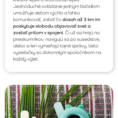
Jednoduché ovládanie jedným tlačidlom
umožňuje deťom rýchlo a ľahko
komunikovať, zatiaľ čo
dosah až 3 km im
poskytuje slobodu objavovať svet a
zostať pritom v spojení.
Či už sa hrajú na
prieskumníkov, navigujú sa po susedstve,
alebo si len vymieňajú tajné správy, tieto
vysielačky sú dokonalým spoločníkom na
každý výlet.