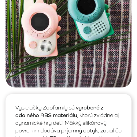
Vysielačky Zoofamily sú
vyrobené z
odolného ABS materiálu
, ktorý zvládne aj
dynamické hry detí. Mäkký silikónový
povrch im dodáva príjemný dotyk, zatiaľ čo