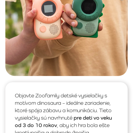
Objavte Zoofamily detské vysielačky s
motívom dinosaura – ideálne zariadenie,
ktoré spája zábavu a komunikáciu. Tieto
vysielačky sú navrhnuté
pre deti vo veku
od 3 do 10 rokov
, aby ich hra bola ešte
kreatívnejšia a dobrodružnejšia.