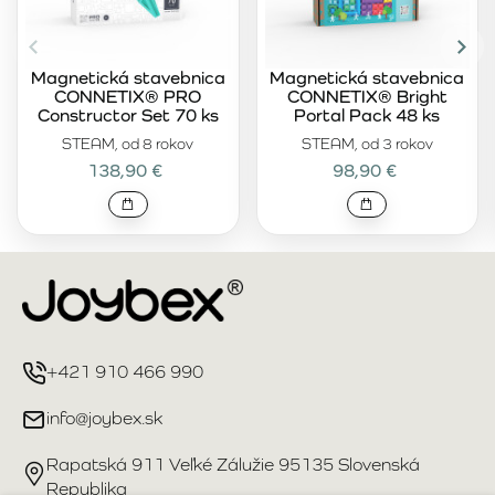
Magnetická stavebnica
Magnetická stavebnica
CONNETIX® PRO
CONNETIX® Bright
Constructor Set 70 ks
Portal Pack 48 ks
STEAM, od 8 rokov
STEAM, od 3 rokov
138,90 €
98,90 €
+421 910 466 990
info@joybex.sk
Rapatská 911 Veľké Zálužie 95135 Slovenská
Republika