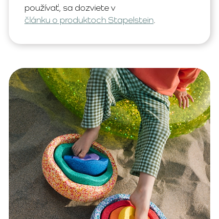
používať, sa dozviete v
článku o produktoch Stapelstein
.