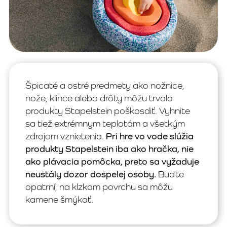
Špicaté a ostré predmety ako nožnice,
nože, klince alebo drôty môžu trvalo
produkty Stapelstein poškosdiť. Vyhnite
sa tiež extrémnym teplotám a všetkým
zdrojom vznietenia.
Pri hre vo vode slúžia
produkty Stapelstein iba ako hračka, nie
ako plávacia pomôcka, preto sa vyžaduje
neustály dozor dospelej osoby.
Buďte
opatrní, na klzkom povrchu sa môžu
kamene šmýkať.