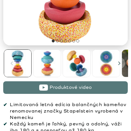
Produktové video
Limitovaná letná edícia balančných kameňov
renomovanej značky Stapelstein vyrobená v
Nemecku
Každý kameň je ľahký, pevný a odolný, váži
iba 180 g s nosnosťou až 180 kg