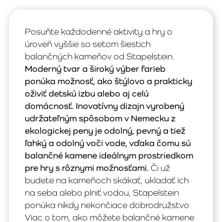
Posuňte každodenné aktivity a hry o
úroveň vyššie so setom šiestich
balančných kameňov od Stapelstein.
Moderný tvar a široký výber farieb
ponúka možnosť, ako štýlovo a prakticky
oživiť detskú izbu alebo aj celú
domácnosť. Inovatívny dizajn vyrobený
udržateľným spôsobom v Nemecku z
ekologickej peny je odolný, pevný a tiež
ľahký a odolný voči vode, vďaka čomu sú
balančné kamene ideálnym prostriedkom
pre hry s rôznymi možnosťami.
Či už
budete na kameňoch skákať, ukladať ich
na seba alebo plniť vodou, Stapelstein
ponúka nikdy nekončiace dobrodružstvo.
Viac o tom, ako môžete balančné kamene