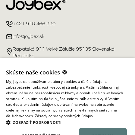
+421 910 466 990
info@joybex.sk
Rapatská 911 Veľké Zálužie 95135 Slovenská
Republika
Užitočné odkazy
Skúste naše cookies 🍪
My, Joybex.sk používame súbory cookies a ďalšie údaje na
Účet
zabezpečenie funkčnosti webovej stránky a s Vaším súhlasom aj
okrem iného na personalizáciu reklamy a obsahu našich webových
stránok. Kliknutím na tlačidlo „Rozumiem“ súhlasíte s využívaním
Informácie obchodu
cookies a predaním údajov o správaní na webe na zobrazenie
cielenej reklamy na sociálnych sieťach a reklamných sieťach na
ďalších weboch.
Zásady ochrany osobných údajov
Všetky práva vyhradené ©
2026
Joybex.sk
ZOBRAZIŤ PODROBNOSTI