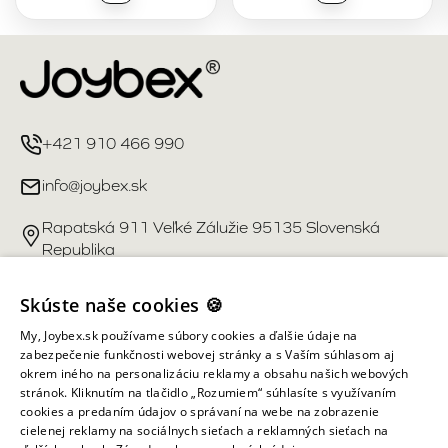
+421 910 466 990
info@joybex.sk
Rapatská 911 Veľké Zálužie 95135 Slovenská
Republika
Užitočné odkazy
Skúste naše cookies 🍪
My, Joybex.sk používame súbory cookies a ďalšie údaje na
Účet
zabezpečenie funkčnosti webovej stránky a s Vaším súhlasom aj
okrem iného na personalizáciu reklamy a obsahu našich webových
stránok. Kliknutím na tlačidlo „Rozumiem“ súhlasíte s využívaním
Informácie obchodu
cookies a predaním údajov o správaní na webe na zobrazenie
cielenej reklamy na sociálnych sieťach a reklamných sieťach na