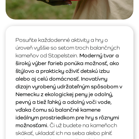
Posuňte každodenné aktivity a hry o
úroveň vyššie so setom troch balančných
kameňov od Stapelstein.
Moderný tvar a
široký výber farieb ponúka možnosť, ako
štýlovo a prakticky oživiť detskú izbu
alebo aj celú domácnosť. Inovatívny
dizajn vyrobený udržateľným spôsobom v
Nemecku z ekologickej peny je odolný,
pevný a tiež ľahký a odolný voči vode,
vďaka čomu sú balančné kamene
ideálnym prostriedkom pre hry s rôznymi
možnosťami.
Či už budete na kameňoch
skákať, ukladať ich na seba alebo plniť