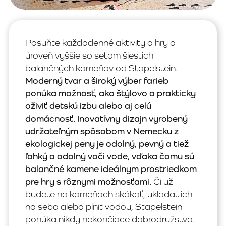
Posuňte každodenné aktivity a hry o
úroveň vyššie so setom šiestich
balančných kameňov od Stapelstein.
Moderný tvar a široký výber farieb
ponúka možnosť, ako štýlovo a prakticky
oživiť detskú izbu alebo aj celú
domácnosť. Inovatívny dizajn vyrobený
udržateľným spôsobom v Nemecku z
ekologickej peny je odolný, pevný a tiež
ľahký a odolný voči vode, vďaka čomu sú
balančné kamene ideálnym prostriedkom
pre hry s rôznymi možnosťami.
Či už
budete na kameňoch skákať, ukladať ich
na seba alebo plniť vodou, Stapelstein
ponúka nikdy nekončiace dobrodružstvo.