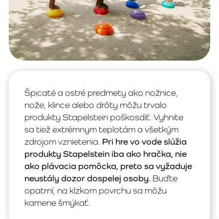
Špicaté a ostré predmety ako nožnice,
nože, klince alebo drôty môžu trvalo
produkty Stapelstein poškosdiť. Vyhnite
sa tiež extrémnym teplotám a všetkým
zdrojom vznietenia.
Pri hre vo vode slúžia
produkty Stapelstein iba ako hračka, nie
ako plávacia pomôcka, preto sa vyžaduje
neustály dozor dospelej osoby.
Buďte
opatrní, na klzkom povrchu sa môžu
kamene šmýkať.