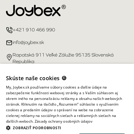
+421 910 466 990
info@joybex.sk
Rapatská 911 Veľké Zálužie 95135 Slovenská
Republika
Užitočné odkazy
Skúste naše cookies 🍪
My, Joybex.sk používame súbory cookies a ďalšie údaje na
Účet
zabezpečenie funkčnosti webovej stránky a s Vaším súhlasom aj
okrem iného na personalizáciu reklamy a obsahu našich webových
stránok. Kliknutím na tlačidlo „Rozumiem“ súhlasíte s využívaním
Informácie obchodu
cookies a predaním údajov o správaní na webe na zobrazenie
cielenej reklamy na sociálnych sieťach a reklamných sieťach na
ďalších weboch.
Zásady ochrany osobných údajov
Všetky práva vyhradené ©
2026
Joybex.sk
ZOBRAZIŤ PODROBNOSTI