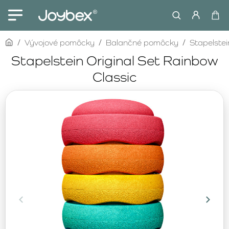
home
Vývojové pomôcky
Balančné pomôcky
Stapelstei
Stapelstein Original Set Rainbow
Classic