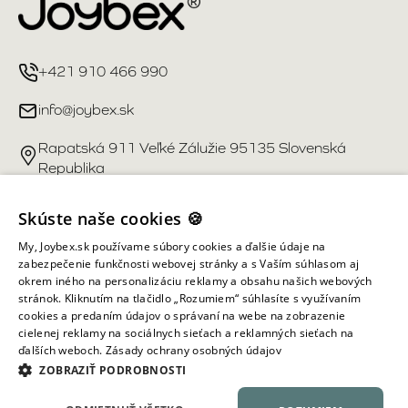
+421 910 466 990
info@joybex.sk
Rapatská 911 Veľké Zálužie 95135 Slovenská
Republika
Užitočné odkazy
Skúste naše cookies 🍪
My, Joybex.sk používame súbory cookies a ďalšie údaje na
Účet
zabezpečenie funkčnosti webovej stránky a s Vaším súhlasom aj
okrem iného na personalizáciu reklamy a obsahu našich webových
stránok. Kliknutím na tlačidlo „Rozumiem“ súhlasíte s využívaním
Informácie obchodu
cookies a predaním údajov o správaní na webe na zobrazenie
cielenej reklamy na sociálnych sieťach a reklamných sieťach na
ďalších weboch.
Zásady ochrany osobných údajov
Všetky práva vyhradené ©
2026
Joybex.sk
ZOBRAZIŤ PODROBNOSTI