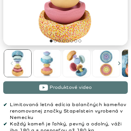
Produktové video
Limitovaná letná edícia balančných kameňov
renomovanej značky Stapelstein vyrobená v
Nemecku
Každý kameň je ľahký, pevný a odolný, váži
iba 180 g s nosnosťou až 180 kg