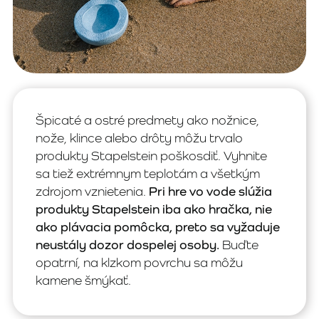
Špicaté a ostré predmety ako nožnice,
nože, klince alebo drôty môžu trvalo
produkty Stapelstein poškosdiť. Vyhnite
sa tiež extrémnym teplotám a všetkým
zdrojom vznietenia.
Pri hre vo vode slúžia
produkty Stapelstein iba ako hračka, nie
ako plávacia pomôcka, preto sa vyžaduje
neustály dozor dospelej osoby.
Buďte
opatrní, na klzkom povrchu sa môžu
kamene šmýkať.