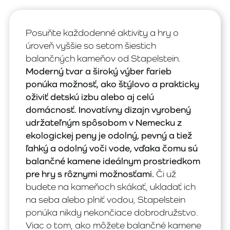
Posuňte každodenné aktivity a hry o
úroveň vyššie so setom šiestich
balančných kameňov od Stapelstein.
Moderný tvar a široký výber farieb
ponúka možnosť, ako štýlovo a prakticky
oživiť detskú izbu alebo aj celú
domácnosť. Inovatívny dizajn vyrobený
udržateľným spôsobom v Nemecku z
ekologickej peny je odolný, pevný a tiež
ľahký a odolný voči vode, vďaka čomu sú
balančné kamene ideálnym prostriedkom
pre hry s rôznymi možnosťami.
Či už
budete na kameňoch skákať, ukladať ich
na seba alebo plniť vodou, Stapelstein
ponúka nikdy nekončiace dobrodružstvo.
Viac o tom, ako môžete balančné kamene