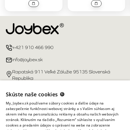
+421 910 466 990
info@joybex.sk
Rapatská 911 Veľké Zálužie 95135 Slovenská
Republika
Užitočné odkazy
Skúste naše cookies 🍪
My, Joybex.sk používame súbory cookies a ďalšie údaje na
Účet
zabezpečenie funkčnosti webovej stránky a s Vaším súhlasom aj
okrem iného na personalizáciu reklamy a obsahu našich webových
stránok. Kliknutím na tlačidlo „Rozumiem“ súhlasíte s využívaním
Informácie obchodu
cookies a predaním údajov o správaní na webe na zobrazenie