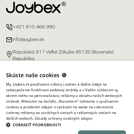
+421 910 466 990
info@joybex.sk
Rapatská 911 Veľké Zálužie 95135 Slovenská
Republika
Užitočné odkazy
Skúste naše cookies 🍪
My, Joybex.sk používame súbory cookies a ďalšie údaje na
Účet
zabezpečenie funkčnosti webovej stránky a s Vaším súhlasom aj
okrem iného na personalizáciu reklamy a obsahu našich webových
stránok. Kliknutím na tlačidlo „Rozumiem“ súhlasíte s využívaním
Informácie obchodu
cookies a predaním údajov o správaní na webe na zobrazenie
cielenej reklamy na sociálnych sieťach a reklamných sieťach na
ďalších weboch.
Zásady ochrany osobných údajov
Všetky práva vyhradené ©
2026
Joybex.sk
ZOBRAZIŤ PODROBNOSTI