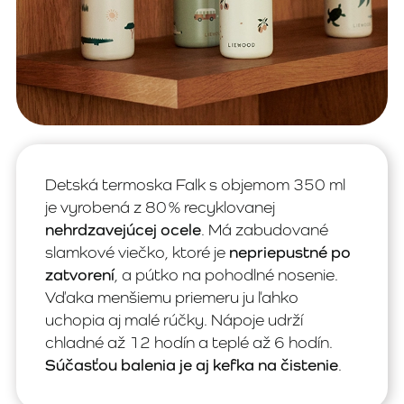
Detská termoska Falk s objemom 350 ml
je vyrobená z 80 % recyklovanej
nehrdzavejúcej ocele
. Má zabudované
slamkové viečko, ktoré je
nepriepustné po
zatvorení
, a pútko na pohodlné nosenie.
Vďaka menšiemu priemeru ju ľahko
uchopia aj malé rúčky. Nápoje udrží
chladné až 12 hodín a teplé až 6 hodín.
Súčasťou balenia je aj kefka na čistenie
.