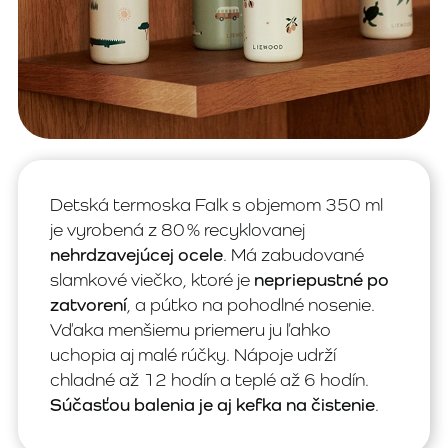
Detská termoska Falk s objemom 350 ml
je vyrobená z 80 % recyklovanej
nehrdzavejúcej ocele
. Má zabudované
slamkové viečko, ktoré je
nepriepustné po
zatvorení
, a pútko na pohodlné nosenie.
Vďaka menšiemu priemeru ju ľahko
uchopia aj malé rúčky. Nápoje udrží
chladné až 12 hodín a teplé až 6 hodín.
Súčasťou balenia je aj kefka na čistenie
.