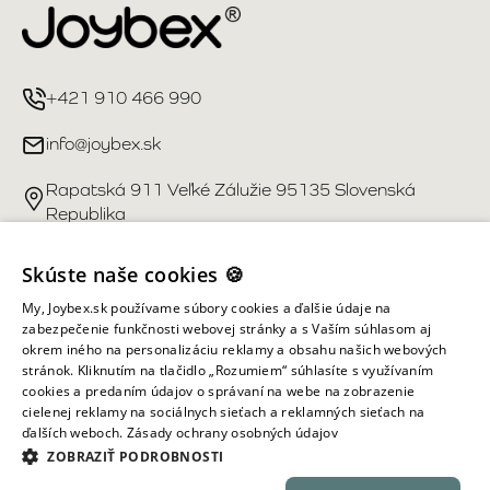
+421 910 466 990
info@joybex.sk
Rapatská 911 Veľké Zálužie 95135 Slovenská
Republika
Užitočné odkazy
Skúste naše cookies 🍪
My, Joybex.sk používame súbory cookies a ďalšie údaje na
Účet
zabezpečenie funkčnosti webovej stránky a s Vaším súhlasom aj
okrem iného na personalizáciu reklamy a obsahu našich webových
stránok. Kliknutím na tlačidlo „Rozumiem“ súhlasíte s využívaním
Informácie obchodu
cookies a predaním údajov o správaní na webe na zobrazenie
cielenej reklamy na sociálnych sieťach a reklamných sieťach na
ďalších weboch.
Zásady ochrany osobných údajov
Všetky práva vyhradené ©
2026
Joybex.sk
ZOBRAZIŤ PODROBNOSTI