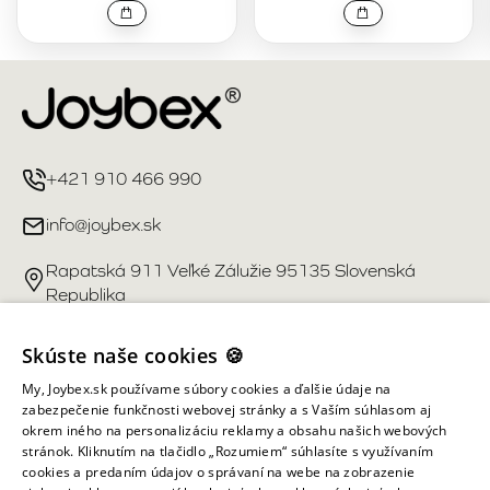
+421 910 466 990
info@joybex.sk
Rapatská 911 Veľké Zálužie 95135 Slovenská
Republika
Užitočné odkazy
Skúste naše cookies 🍪
My, Joybex.sk používame súbory cookies a ďalšie údaje na
Účet
zabezpečenie funkčnosti webovej stránky a s Vaším súhlasom aj
okrem iného na personalizáciu reklamy a obsahu našich webových
stránok. Kliknutím na tlačidlo „Rozumiem“ súhlasíte s využívaním
Informácie obchodu
cookies a predaním údajov o správaní na webe na zobrazenie