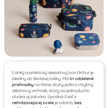
Ľahký a praktický desiatový box Arthur je
ideálny do školskej tašky. Má
tri oddelené
priehradky
na rôzne druhy jedla a ohybný
silikónový vrchnák, ktorý sa jednoducho
otvára aj zatvára. Spodná časť z
nehrdzavejúcej ocele
je odolná,
bez