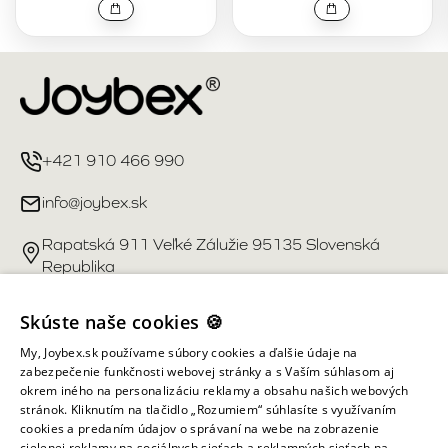
+421 910 466 990
info@joybex.sk
Rapatská 911 Veľké Zálužie 95135 Slovenská
Republika
Užitočné odkazy
Skúste naše cookies 🍪
My, Joybex.sk používame súbory cookies a ďalšie údaje na
Účet
zabezpečenie funkčnosti webovej stránky a s Vaším súhlasom aj
okrem iného na personalizáciu reklamy a obsahu našich webových
stránok. Kliknutím na tlačidlo „Rozumiem“ súhlasíte s využívaním
Informácie obchodu
cookies a predaním údajov o správaní na webe na zobrazenie
cielenej reklamy na sociálnych sieťach a reklamných sieťach na