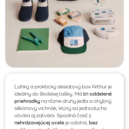
Ľahký a praktický desiatový box Arthur je
ideálny do školskej tašky. Má
tri oddelené
priehradky
na rôzne druhy jedla a ohybný
silikónový vrchnák, ktorý sa jednoducho
otvára aj zatvára. Spodná časť z
nehrdzavejúcej ocele
je odolná,
bez