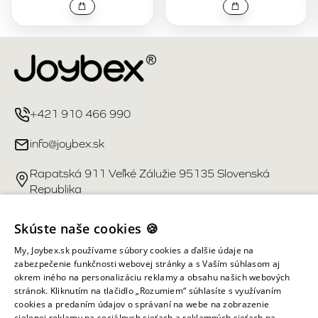
+421 910 466 990
info@joybex.sk
Rapatská 911 Veľké Zálužie 95135 Slovenská
Republika
Užitočné odkazy
Skúste naše cookies 🍪
My, Joybex.sk používame súbory cookies a ďalšie údaje na
Účet
zabezpečenie funkčnosti webovej stránky a s Vaším súhlasom aj
okrem iného na personalizáciu reklamy a obsahu našich webových
stránok. Kliknutím na tlačidlo „Rozumiem“ súhlasíte s využívaním
Informácie obchodu
cookies a predaním údajov o správaní na webe na zobrazenie
cielenej reklamy na sociálnych sieťach a reklamných sieťach na