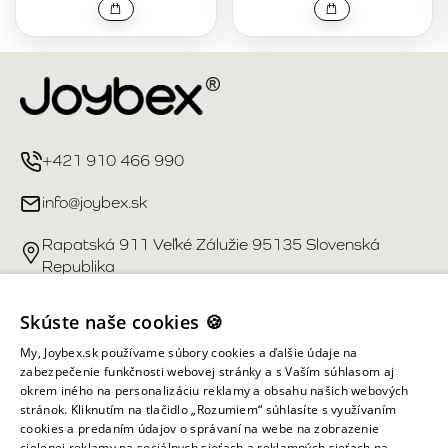
+421 910 466 990
info@joybex.sk
Rapatská 911 Veľké Zálužie 95135 Slovenská
Republika
Užitočné odkazy
Skúste naše cookies 🍪
My, Joybex.sk používame súbory cookies a ďalšie údaje na
Účet
zabezpečenie funkčnosti webovej stránky a s Vaším súhlasom aj
okrem iného na personalizáciu reklamy a obsahu našich webových
stránok. Kliknutím na tlačidlo „Rozumiem“ súhlasíte s využívaním
Informácie obchodu
cookies a predaním údajov o správaní na webe na zobrazenie
cielenej reklamy na sociálnych sieťach a reklamných sieťach na