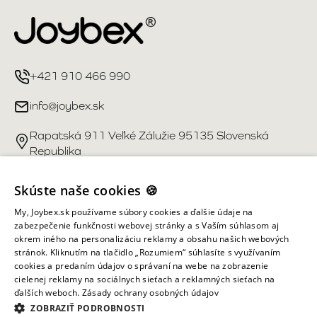
+421 910 466 990
info@joybex.sk
Rapatská 911 Veľké Zálužie 95135 Slovenská
Republika
Užitočné odkazy
Skúste naše cookies 🍪
My, Joybex.sk používame súbory cookies a ďalšie údaje na
Účet
zabezpečenie funkčnosti webovej stránky a s Vaším súhlasom aj
okrem iného na personalizáciu reklamy a obsahu našich webových
stránok. Kliknutím na tlačidlo „Rozumiem“ súhlasíte s využívaním
Informácie obchodu
cookies a predaním údajov o správaní na webe na zobrazenie
cielenej reklamy na sociálnych sieťach a reklamných sieťach na
ďalších weboch.
Zásady ochrany osobných údajov
Všetky práva vyhradené ©
2026
Joybex.sk
ZOBRAZIŤ PODROBNOSTI