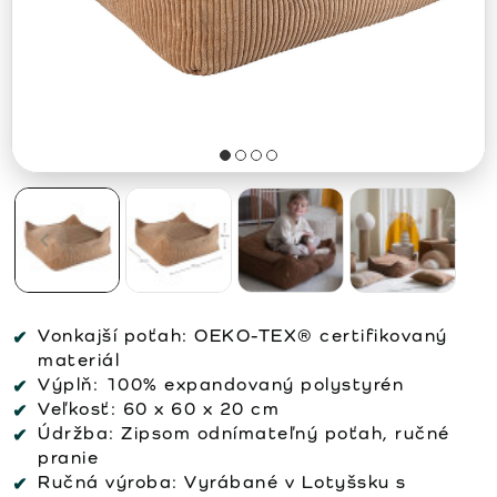
Vonkajší poťah:
OEKO-TEX® certifikovaný
materiál
Výplň:
100% expandovaný polystyrén
Veľkosť:
60 x 60 x 20 cm
Údržba:
Zipsom odnímateľný poťah, ručné
pranie
Ručná výroba:
Vyrábané v Lotyšsku s