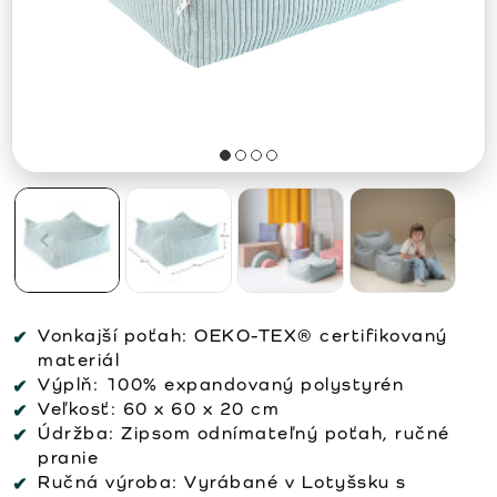
Vonkajší poťah:
OEKO-TEX® certifikovaný
materiál
Výplň:
100% expandovaný polystyrén
Veľkosť:
60 x 60 x 20 cm
Údržba:
Zipsom odnímateľný poťah, ručné
pranie
Ručná výroba:
Vyrábané v Lotyšsku s