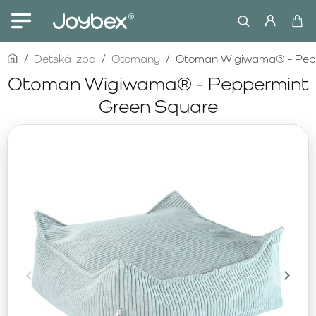
home
Detská izba
Otomany
Otoman Wigiwama® - Pepp
Otoman Wigiwama® - Peppermint
Green Square