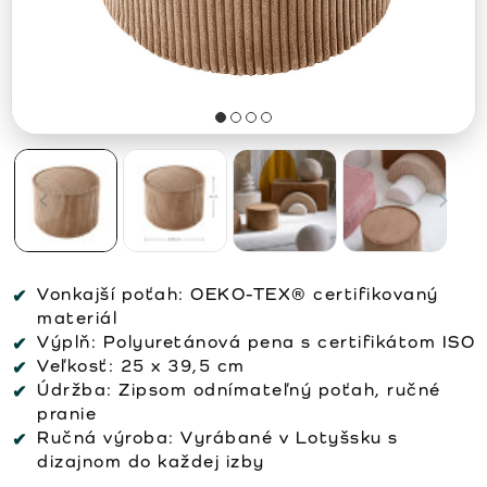
Vonkajší poťah:
OEKO-TEX® certifikovaný
materiál
Výplň:
Polyuretánová pena s certifikátom ISO
Veľkosť:
25 x 39,5 cm
Údržba:
Zipsom odnímateľný poťah, ručné
pranie
Ručná výroba:
Vyrábané v Lotyšsku s
dizajnom do každej izby