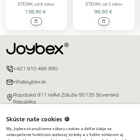
STEAM, od 8 rokov
STEAM, od 3 rokov
138,90 €
98,90 €
+421 910 466 990
info@joybex.sk
Rapatská 911 Veľké Zálužie 95135 Slovenská
Republika
Užitočné odkazy
Skúste naše cookies 🍪
My, Joybex.sk používame súbory cookies a ďalšie údaje na
Účet
zabezpečenie funkčnosti webovej stránky a s Vaším súhlasom aj