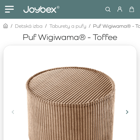
home
Detská izba
Taburety a pufy
Puf Wigiwama® - To
Puf Wigiwama® - Toffee