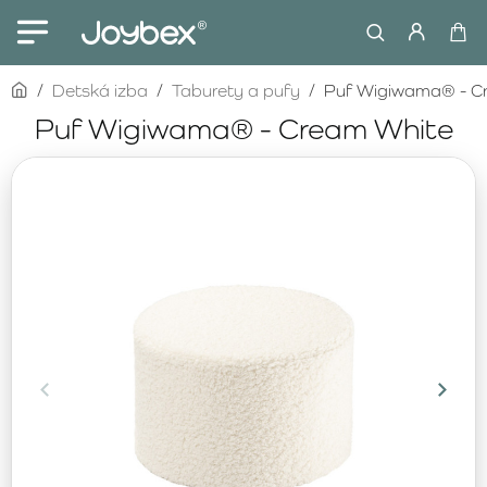
home
Detská izba
Taburety a pufy
Puf Wigiwama® - C
Puf Wigiwama® - Cream White