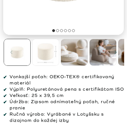
Vonkajší poťah:
OEKO-TEX® certifikovaný
materiál
Výplň:
Polyuretánová pena s certifikátom ISO
Veľkosť:
25 x 39,5 cm
Údržba:
Zipsom odnímateľný poťah, ručné
pranie
Ručná výroba:
Vyrábané v Lotyšsku s
dizajnom do každej izby