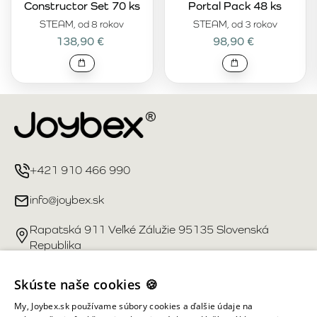
Constructor Set 70 ks
Portal Pack 48 ks
STEAM, od 8 rokov
STEAM, od 3 rokov
138,90 €
98,90 €
+421 910 466 990
info@joybex.sk
Rapatská 911 Veľké Zálužie 95135 Slovenská
Republika
Užitočné odkazy
Skúste naše cookies 🍪
My, Joybex.sk používame súbory cookies a ďalšie údaje na
Účet