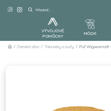
Hľadať...
VÝVOJOVÉ
MÓDA
POMÔCKY
home
Detská izba
Taburety a pufy
Puf Wigiwama® 