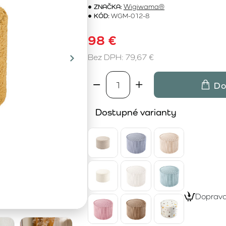
ZNAČKA:
Wigiwama®
KÓD:
WGM-012-8
98 €
Bez DPH: 79,67 €
Do
Dostupné varianty
Doprav