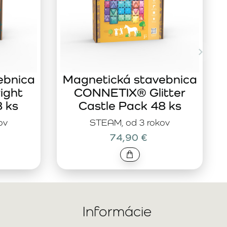
ebnica
Magnetická stavebnica
ight
CONNETIX® Glitter
8 ks
Castle Pack 48 ks
ov
STEAM, od 3 rokov
74,90 €
Informácie