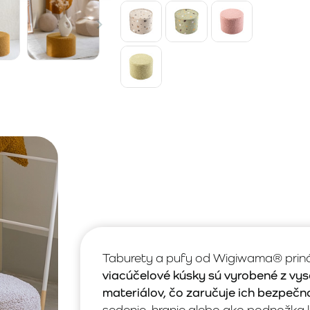
Taburety a pufy od Wigiwama® prináš
viacúčelové kúsky sú vyrobené z vy
materiálov, čo zaručuje ich bezpečn
sedenie, hranie alebo ako podnožka 