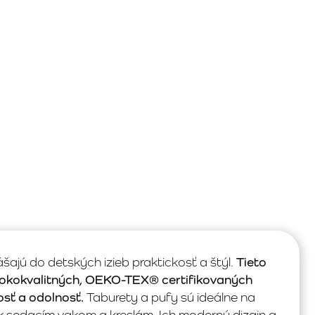
ajú do detských izieb praktickosť a štýl.
Tieto
sokokvalitných, OEKO-TEX® certifikovaných
osť a odolnosť.
Taburety a pufy sú ideálne na
k sedacím vakom a kreslám. Ich moderný dizajn a