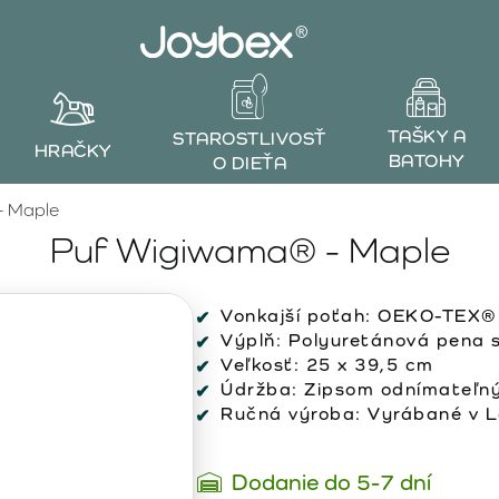
TAŠKY A
STAROSTLIVOSŤ
HRAČKY
BATOHY
O DIEŤA
- Maple
Puf Wigiwama® - Maple
Vonkajší poťah:
OEKO-TEX® c
Výplň:
Polyuretánová pena s
Veľkosť:
25 x 39,5 cm
Údržba:
Zipsom odnímateľný
Ručná výroba:
Vyrábané v Lo
Dodanie do 5-7 dní