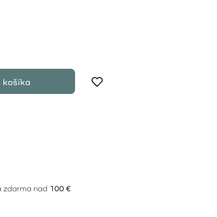
 košíka
a zdarma nad
100 €