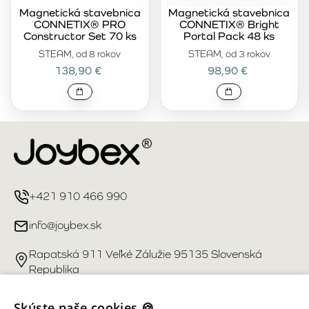
Magnetická stavebnica
Magnetická stavebnica
CONNETIX® PRO
CONNETIX® Bright
Constructor Set 70 ks
Portal Pack 48 ks
STEAM, od 8 rokov
STEAM, od 3 rokov
138,90 €
98,90 €
+421 910 466 990
info@joybex.sk
Rapatská 911 Veľké Zálužie 95135 Slovenská
Republika
Užitočné odkazy
Skúste naše cookies 🍪