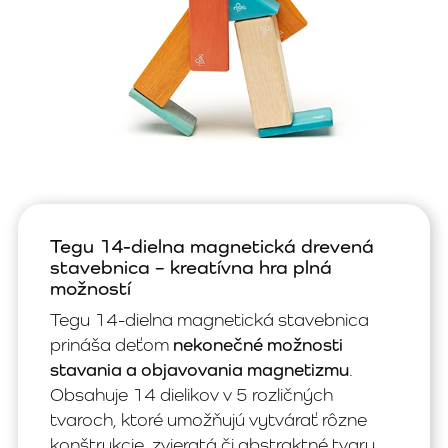
Tegu 14-dielna magnetická drevená
stavebnica – kreatívna hra plná
možností
Tegu 14-dielna magnetická stavebnica
prináša deťom
nekonečné možnosti
stavania a objavovania magnetizmu
.
Obsahuje 14 dielikov v 5 rozličných
tvaroch, ktoré umožňujú vytvárať rôzne
konštrukcie, zvieratá či abstraktné tvary.