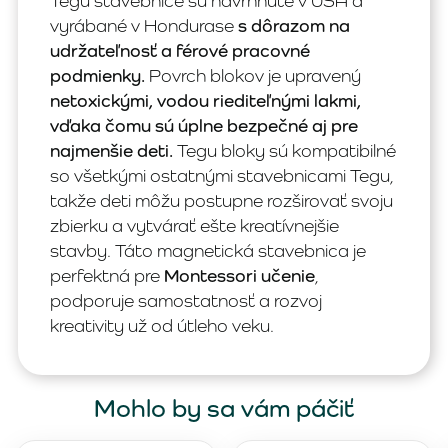
Tegu stavebnice sú navrhnuté v USA a
vyrábané v Hondurase
s dôrazom na
udržateľnosť a férové pracovné
podmienky.
Povrch blokov je upravený
netoxickými, vodou riediteľnými lakmi,
vďaka čomu sú úplne bezpečné aj pre
najmenšie deti.
Tegu bloky sú kompatibilné
so všetkými ostatnými stavebnicami Tegu,
takže deti môžu postupne rozširovať svoju
zbierku a vytvárať ešte kreatívnejšie
stavby. Táto magnetická stavebnica je
perfektná pre
Montessori učenie
,
podporuje samostatnosť a rozvoj
kreativity už od útleho veku.
Mohlo by sa vám páčiť