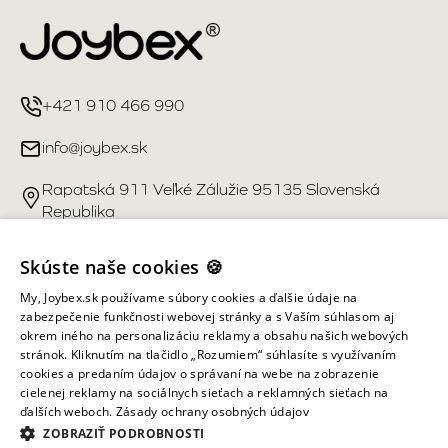
+421 910 466 990
info@joybex.sk
Rapatská 911 Veľké Zálužie 95135 Slovenská
Republika
Užitočné odkazy
Skúste naše cookies 🍪
My, Joybex.sk používame súbory cookies a ďalšie údaje na
Účet
zabezpečenie funkčnosti webovej stránky a s Vaším súhlasom aj
okrem iného na personalizáciu reklamy a obsahu našich webových
stránok. Kliknutím na tlačidlo „Rozumiem“ súhlasíte s využívaním
Informácie obchodu
cookies a predaním údajov o správaní na webe na zobrazenie
cielenej reklamy na sociálnych sieťach a reklamných sieťach na
ďalších weboch.
Zásady ochrany osobných údajov
Všetky práva vyhradené ©
2026
Joybex.sk
ZOBRAZIŤ PODROBNOSTI