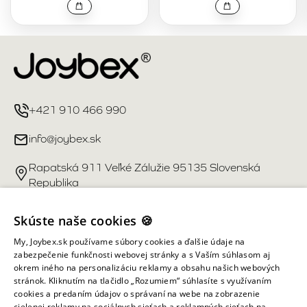
+421 910 466 990
info@joybex.sk
Rapatská 911 Veľké Zálužie 95135 Slovenská
Republika
Užitočné odkazy
Skúste naše cookies 🍪
My, Joybex.sk používame súbory cookies a ďalšie údaje na
Účet
zabezpečenie funkčnosti webovej stránky a s Vaším súhlasom aj
okrem iného na personalizáciu reklamy a obsahu našich webových
stránok. Kliknutím na tlačidlo „Rozumiem“ súhlasíte s využívaním
Informácie obchodu
cookies a predaním údajov o správaní na webe na zobrazenie
cielenej reklamy na sociálnych sieťach a reklamných sieťach na