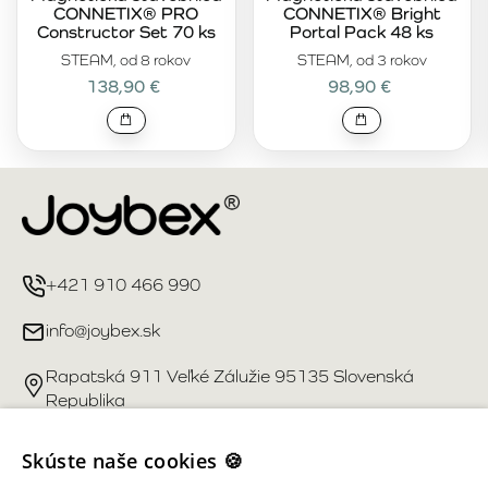
CONNETIX® PRO
CONNETIX® Bright
Constructor Set 70 ks
Portal Pack 48 ks
STEAM, od 8 rokov
STEAM, od 3 rokov
138,90 €
98,90 €
+421 910 466 990
info@joybex.sk
Rapatská 911 Veľké Zálužie 95135 Slovenská
Republika
Užitočné odkazy
Skúste naše cookies 🍪