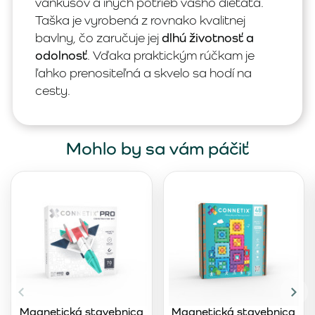
vankúšov a iných potrieb vášho dieťaťa.
Taška je vyrobená z rovnako kvalitnej
bavlny, čo zaručuje jej
dlhú životnosť a
odolnosť
. Vďaka praktickým rúčkam je
ľahko prenositeľná a skvelo sa hodí na
cesty.
Mohlo by sa vám páčiť
Magnetická stavebnica
Magnetická stavebnica