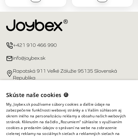
+421 910 466 990
info@joybex.sk
Rapatská 911 Veľké Zálužie 95135 Slovenská
Republika
Užitočné odkazy
Skúste naše cookies 🍪
My, Joybex.sk používame súbory cookies a ďalšie údaje na
Účet
zabezpečenie funkčnosti webovej stránky a s Vaším súhlasom aj
okrem iného na personalizáciu reklamy a obsahu našich webových
stránok. Kliknutím na tlačidlo „Rozumiem“ súhlasíte s využívaním
Informácie obchodu
cookies a predaním údajov o správaní na webe na zobrazenie
cielenej reklamy na sociálnych sieťach a reklamných sieťach na