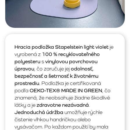
Hracia podložka Stapelstein light violet
je
vyrobená z
100 % recyklovateľného
polyesteru
s
vinylovou povrchovou
úpravou
, čo zaručuje jej
odolnosť,
bezpečnosť a šetrnosť k životnému
prostrediu
. Podložka je certifikovaná
podľa
OEKO-TEX® MADE IN GREEN
, čo
znamená, že neobsahuje žiadne škodlivé
látky a je
zdravotne nezávadná
.
Jednoduchá údržba
umožňuje rýchle
čistenie vlhkou handričkou alebo
vysávačom. Po každom použití by mala