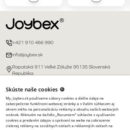
+421 910 466 990
info@joybex.sk
Rapatská 911 Veľké Zálužie 95135 Slovenská
Republika
Užitočné odkazy
Skúste naše cookies 🍪
My, Joybex.sk používame súbory cookies a ďalšie údaje na
Účet
zabezpečenie funkčnosti webovej stránky a s Vaším súhlasom aj
okrem iného na personalizáciu reklamy a obsahu našich webových
stránok. Kliknutím na tlačidlo „Rozumiem“ súhlasíte s využívaním
Informácie obchodu
cookies a predaním údajov o správaní na webe na zobrazenie
cielenej reklamy na sociálnych sieťach a reklamných sieťach na