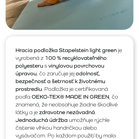
Hracia podložka Stapelstein light green
je
vyrobená z
100 % recyklovateľného
polyesteru
s
vinylovou povrchovou
úpravou
, čo zaručuje jej
odolnosť,
bezpečnosť a šetrnosť k životnému
prostrediu
. Podložka je certifikovaná
podľa
OEKO-TEX® MADE IN GREEN
, čo
znamená, že neobsahuje žiadne škodlivé
látky a je
zdravotne nezávadná
.
Jednoduchá údržba
umožňuje rýchle
čistenie vlhkou handričkou alebo
vysávačom. Po každom použití by mala