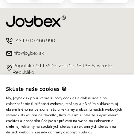
+421 910 466 990
info@joybex.sk
Rapatská 911 Veľké Zálužie 95135 Slovenská
Republika
Užitočné odkazy
Skúste naše cookies 🍪
My, Joybex.sk používame súbory cookies a ďalšie údaje na
Účet
zabezpečenie funkčnosti webovej stránky a s Vaším súhlasom aj
okrem iného na personalizáciu reklamy a obsahu našich webových
stránok. Kliknutím na tlačidlo „Rozumiem“ súhlasíte s využívaním
Informácie obchodu
cookies a predaním údajov o správaní na webe na zobrazenie
cielenej reklamy na sociálnych sieťach a reklamných sieťach na
ďalších weboch.
Zásady ochrany osobných údajov