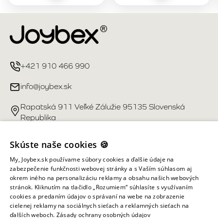
+421 910 466 990
info@joybex.sk
Rapatská 911 Veľké Zálužie 95135 Slovenská
Republika
Užitočné odkazy
Skúste naše cookies 🍪
My, Joybex.sk používame súbory cookies a ďalšie údaje na
Účet
zabezpečenie funkčnosti webovej stránky a s Vaším súhlasom aj
okrem iného na personalizáciu reklamy a obsahu našich webových
stránok. Kliknutím na tlačidlo „Rozumiem“ súhlasíte s využívaním
Informácie obchodu
cookies a predaním údajov o správaní na webe na zobrazenie
cielenej reklamy na sociálnych sieťach a reklamných sieťach na
ďalších weboch.
Zásady ochrany osobných údajov