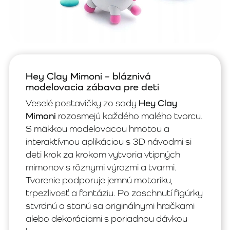
Hey Clay Mimoni – bláznivá
modelovacia zábava pre deti
Veselé postavičky zo sady
Hey Clay
Mimoni
rozosmejú každého malého tvorcu.
S mäkkou modelovacou hmotou a
interaktívnou aplikáciou s 3D návodmi si
deti krok za krokom vytvoria vtipných
mimonov s rôznymi výrazmi a tvarmi.
Tvorenie podporuje jemnú motoriku,
trpezlivosť a fantáziu. Po zaschnutí figúrky
stvrdnú a stanú sa originálnymi hračkami
alebo dekoráciami s poriadnou dávkou